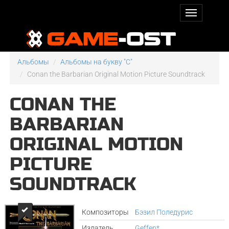
Альбомы
Альбомы на букву "C"
Conan the Barbarian Original Motion Picture Soundtrack
CONAN THE
BARBARIAN
ORIGINAL MOTION
PICTURE
SOUNDTRACK
Композиторы
Бэзил Поледурис
Издатель
Geffen*