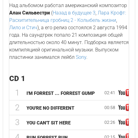
Над альбомом работал американский композитор
Алан Сильвестри
(
Назад в будущее 3
,
Лара Крофт:
Расхитительница гробниц 2 - Колыбель жизни
,
Лило и Стич
), а его релиз состоялся 2 августа 1994
года. На саундтрек попало 21 композиция общей
длительностью около 40 минут. Подборка является
компиляцией оригинальной музыки. Выпуском
пластинки занимался лейбл
Sony
.
CD 1
1
02:41
I'M FORREST ... FORREST GUMP
2
00:58
YOU'RE NO DIFFERENT
3
02:26
YOU CAN'T SIT HERE
4
02:15
RUN FORREST RUN