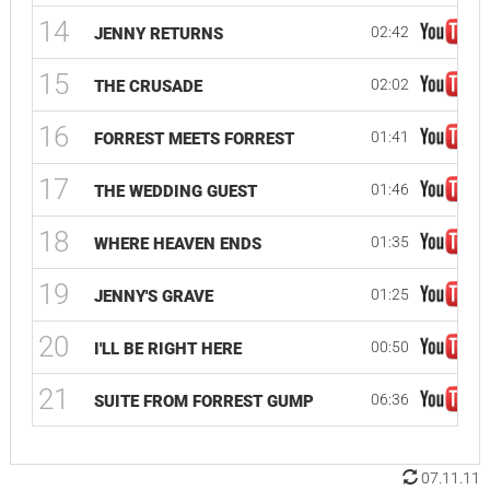
14
02:42
JENNY RETURNS
15
02:02
THE CRUSADE
16
01:41
FORREST MEETS FORREST
17
01:46
THE WEDDING GUEST
18
01:35
WHERE HEAVEN ENDS
19
01:25
JENNY'S GRAVE
20
00:50
I'LL BE RIGHT HERE
21
06:36
SUITE FROM FORREST GUMP
07.11.11