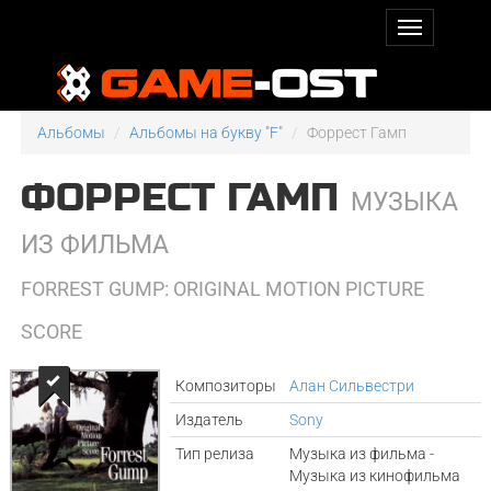
Альбомы
Альбомы на букву "F"
Форрест Гамп
ФОРРЕСТ ГАМП
МУЗЫКА
ИЗ ФИЛЬМА
FORREST GUMP: ORIGINAL MOTION PICTURE
SCORE
Композиторы
Алан Сильвестри
Издатель
Sony
Тип релиза
Музыка из фильма -
Музыка из кинофильма