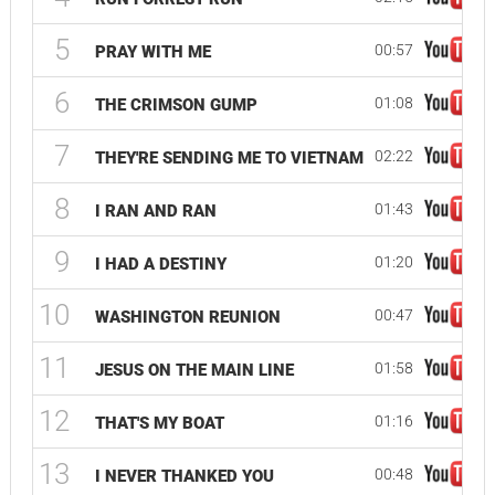
5
00:57
PRAY WITH ME
6
01:08
THE CRIMSON GUMP
7
02:22
THEY'RE SENDING ME TO VIETNAM
8
01:43
I RAN AND RAN
9
01:20
I HAD A DESTINY
10
00:47
WASHINGTON REUNION
11
01:58
JESUS ON THE MAIN LINE
12
01:16
THAT'S MY BOAT
13
00:48
I NEVER THANKED YOU