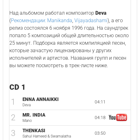
Над альбомом работал композитор
Deva
(
Рекомендации: Manikanda
,
Vijayadashami
), а его
релиз состоялся 6 ноября 1996 года. На саундтрек
попало 5 композиций общей длительностью около
25 минут. Подборка является компиляцией песен,
которые зачастую лицензированы у других
исполнителей и артистов. Названия групп и песен
вы можете посмотреть в трек-листе ниже.
CD 1
ENNA ANNAIKKI
1
04:11
Deva
MR. INDIA
2
04:18
Mano
THENKASI
3
03:50
Sahul Hameed & Swarnalatha