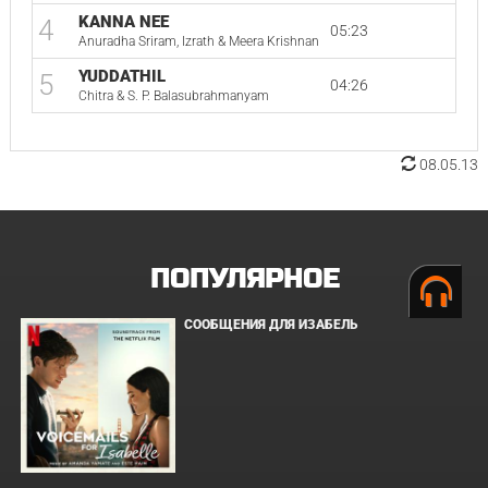
KANNA NEE
4
05:23
Anuradha Sriram, Izrath & Meera Krishnan
YUDDATHIL
5
04:26
Chitra & S. P. Balasubrahmanyam
08.05.13
ПОПУЛЯРНОЕ
СООБЩЕНИЯ ДЛЯ ИЗАБЕЛЬ