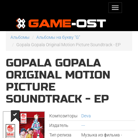
Альбомы
Альбомы на букву "G"
Gopala Gopala Original Motion Picture Soundtrack - EP
GOPALA GOPALA
ORIGINAL MOTION
PICTURE
SOUNDTRACK - EP
Композиторы
Deva
Издатель
---
Тип релиза
Музыка из фильма -