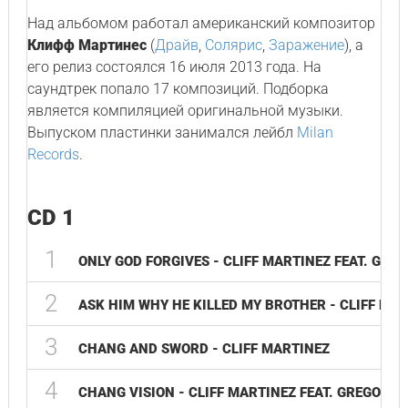
Над альбомом работал американский композитор
Клифф Мартинес
(
Драйв
,
Солярис
,
Заражение
), а
его релиз состоялся 16 июля 2013 года. На
саундтрек попало 17 композиций. Подборка
является компиляцией оригинальной музыки.
Выпуском пластинки занимался лейбл
Milan
Records
.
CD 1
1
ONLY GOD FORGIVES - CLIFF MARTINEZ FEAT. GREG
2
ASK HIM WHY HE KILLED MY BROTHER - CLIFF MAR
3
CHANG AND SWORD - CLIFF MARTINEZ
4
CHANG VISION - CLIFF MARTINEZ FEAT. GREGORY T