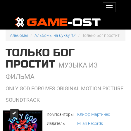
Альбомы
Альбомы на букву "O"
Только Бог простит
ТОЛЬКО БОГ
ПРОСТИТ
МУЗЫКА ИЗ
ФИЛЬМА
ONLY GOD FORGIVES ORIGINAL MOTION PICTURE
SOUNDTRACK
Композиторы
Клифф Мартинес
Издатель
Milan Records