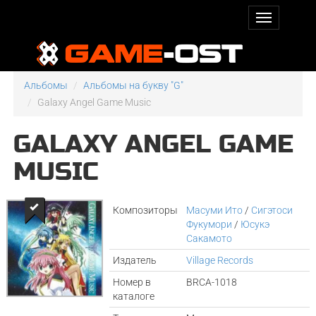
Альбомы
Альбомы на букву "G"
Galaxy Angel Game Music
GALAXY ANGEL GAME
MUSIC
Композиторы
Масуми Ито
/
Сигэтоси
Фукумори
/
Юсукэ
Сакамото
Издатель
Village Records
Номер в
BRCA-1018
каталоге