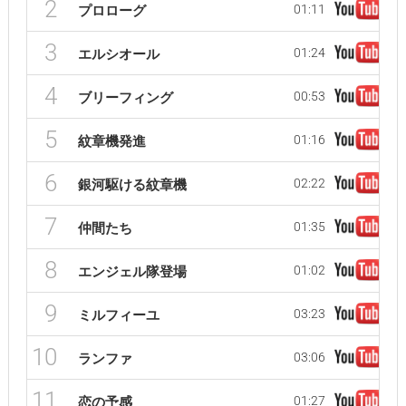
2
01:11
プロローグ
3
01:24
エルシオール
4
00:53
ブリーフィング
5
01:16
紋章機発進
6
02:22
銀河駆ける紋章機
7
01:35
仲間たち
8
01:02
エンジェル隊登場
9
03:23
ミルフィーユ
10
03:06
ランファ
11
01:27
恋の予感