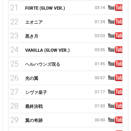
21
03:14
FORTE (SLOW VER.)
22
01:24
エオニア
23
02:03
黒き月
24
03:35
VANILLA (SLOW VER.)
25
01:45
ヘルハウンズ現る
26
00:57
光の翼
27
01:17
シヴァ皇子
28
01:53
最終決戦
29
00:49
翼の奇跡