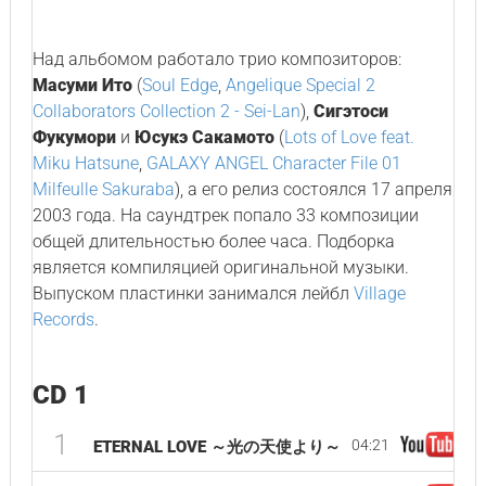
Над альбомом работало трио композиторов:
Масуми Ито
(
Soul Edge
,
Angelique Special 2
Collaborators Collection 2 - Sei-Lan
),
Сигэтоси
Фукумори
и
Юсукэ Сакамото
(
Lots of Love feat.
Miku Hatsune
,
GALAXY ANGEL Character File 01
Milfeulle Sakuraba
), а его релиз состоялся 17 апреля
2003 года. На саундтрек попало 33 композиции
общей длительностью более часа. Подборка
является компиляцией оригинальной музыки.
Выпуском пластинки занимался лейбл
Village
Records
.
CD 1
1
04:21
ETERNAL LOVE ～光の天使より～