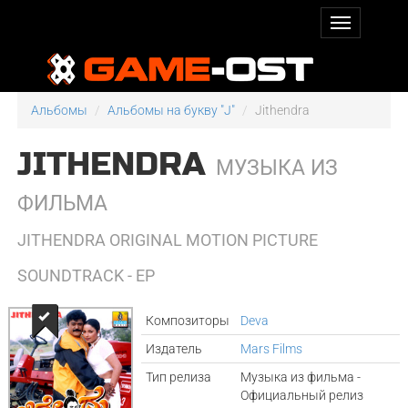
Альбомы
Альбомы на букву "J"
Jithendra
JITHENDRA
МУЗЫКА ИЗ
ФИЛЬМА
JITHENDRA ORIGINAL MOTION PICTURE
SOUNDTRACK - EP
Композиторы
Deva
Издатель
Mars Films
Тип релиза
Музыка из фильма -
Официальный релиз