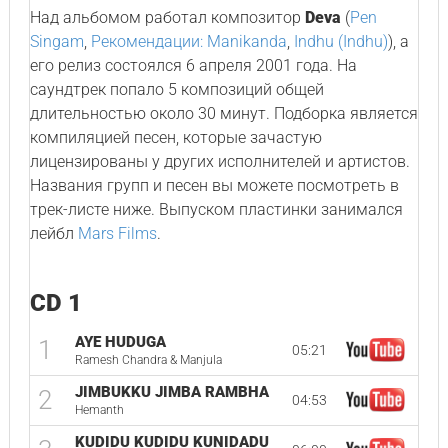
Над альбомом работал композитор
Deva
(
Pen
Singam
,
Рекомендации: Manikanda
,
Indhu (Indhu)
), а
его релиз состоялся 6 апреля 2001 года. На
саундтрек попало 5 композиций общей
длительностью около 30 минут. Подборка является
компиляцией песен, которые зачастую
лицензированы у других исполнителей и артистов.
Названия групп и песен вы можете посмотреть в
трек-листе ниже. Выпуском пластинки занимался
лейбл
Mars Films
.
CD 1
AYE HUDUGA
1
05:21
Ramesh Chandra & Manjula
JIMBUKKU JIMBA RAMBHA
2
04:53
Hemanth
KUDIDU KUDIDU KUNIDADU