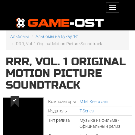
Альбомы
Альбомы на букву "R"
RRR, Vol. 1 Original Motion Picture Soundtrack
RRR, VOL. 1 ORIGINAL
MOTION PICTURE
SOUNDTRACK
Композиторы
M.M. Keeravani
Издатель
T-Series
Тип релиза
Музыка из фильма -
Официальный релиз