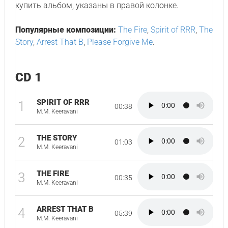
купить альбом, указаны в правой колонке.
Популярные композиции:
The Fire
,
Spirit of RRR
,
The
Story
,
Arrest That B
,
Please Forgive Me
.
CD 1
SPIRIT OF RRR
1
00:38
M.M. Keeravani
THE STORY
2
01:03
M.M. Keeravani
THE FIRE
3
00:35
M.M. Keeravani
ARREST THAT B
4
05:39
M.M. Keeravani