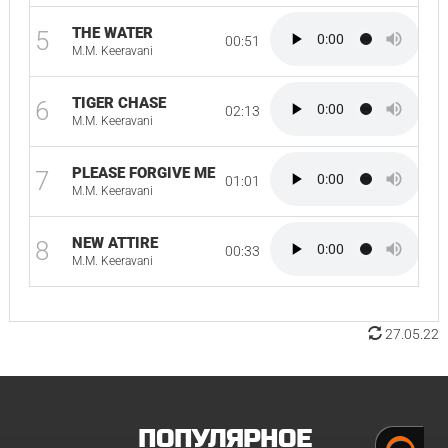
THE WATER
5
00:51
M.M. Keeravani
TIGER CHASE
6
02:13
M.M. Keeravani
PLEASE FORGIVE ME
7
01:01
M.M. Keeravani
NEW ATTIRE
8
00:33
M.M. Keeravani
27.05.22
ПОПУЛЯРНОЕ