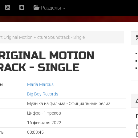
Разделы
t Original Motion Picture Soundtrack - Single
RIGINAL MOTION
ACK - SINGLE
ры
Maria Marcus
Big Boy Records
Музыка из фильма - Официальный релиз
Цифра - 1 треков
а
16 февраля 2022
ть
00:03:45