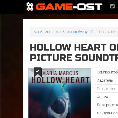
Альбомы
Альбомы на букву "H"
Hollow Hear
HOLLOW HEART O
PICTURE SOUNDTR
Композито
Издатель
Тип релиза
Формат
Дата релиз
Длительнос