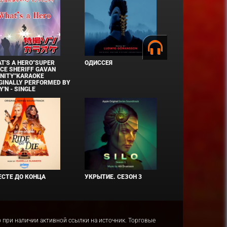
T'S A HERO"SUPER
ОДИССЕЯ
CE SHERIFF GAVAN
INITY"KARAOKE
GINALLY PERFORMED BY
Y'N - SINGLE
СТЕ ДО КОНЦА
УКРЫТИЕ. СЕЗОН 3
ко при наличии активной ссылки на источник. Торговые