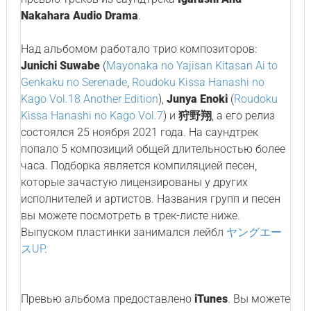
Nakahara Audio Drama
.
Над альбомом работало трио композиторов:
Junichi Suwabe
(
Mayonaka no Yajisan Kitasan Ai to
Genkaku no Serenade
,
Roudoku Kissa Hanashi no
Kago Vol.18 Another Edition
),
Junya Enoki
(
Roudoku
Kissa Hanashi no Kago Vol.7
) и
狩野翔
, а его релиз
состоялся 25 ноября 2021 года. На саундтрек
попало 5 композиций общей длительностью более
часа. Подборка является компиляцией песен,
которые зачастую лицензированы у других
исполнителей и артистов. Названия групп и песен
вы можете посмотреть в трек-листе ниже.
Выпуском пластинки занимался лейбл
ヤングエー
スUP
.
Превью альбома предоставлено
iTunes
. Вы можете