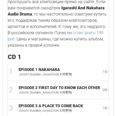
прослушать все композиции прямо на сайте. Если
вам понравился саундтрек
Igarashi And Nakahara
Audio Drama
, то мы настоятельно советуем купить
его, поддержав таким образом композиторов,
артистов и исполнителей. К тому же, это недорого.
В российском сегменте iTunes он
стоит всего 199
руб.
Цены и магазины, где можно купить альбом,
указаны в правой колонке.
CD 1
EPISODE 1 NAKAHARA
1
15:28
Junichi Suwabe, Junya Enoki & 狩野翔
EPISODE 2 FIRST DAY TO KNOW EACH OTHER
2
09:54
Junichi Suwabe, Junya Enoki & 狩野翔
EPISODE 3 A PLACE TO COME BACK
3
16:50
Junichi Suwabe, Junya Enoki & 狩野翔