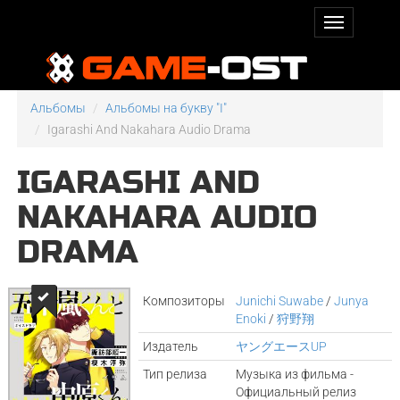
Альбомы
Альбомы на букву "I"
Igarashi And Nakahara Audio Drama
IGARASHI AND
NAKAHARA AUDIO
DRAMA
Композиторы
Junichi Suwabe
/
Junya
Enoki
/
狩野翔
Издатель
ヤングエースUP
Тип релиза
Музыка из фильма -
Официальный релиз