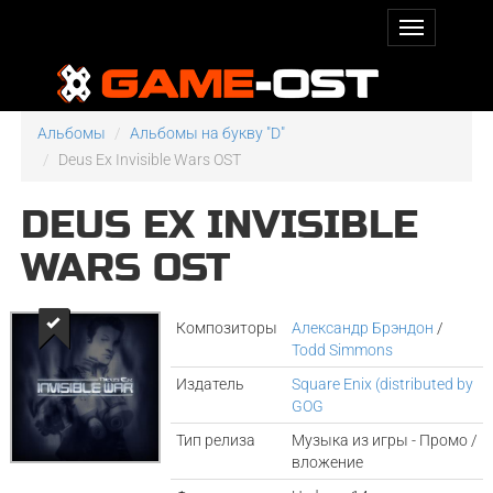
Альбомы
Альбомы на букву "D"
Deus Ex Invisible Wars OST
DEUS EX INVISIBLE
WARS OST
Композиторы
Александр Брэндон
/
Todd Simmons
Издатель
Square Enix (distributed by
GOG
Тип релиза
Музыка из игры - Промо /
вложение