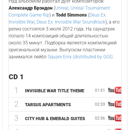
Над альбомом работал дуэт композиторов:
Александр Брэндон
(
Unreal
,
Unreal Tournament
Complete Game Rip
) и
Todd Simmons
(
Deus Ex:
Invisible War
,
Deus Ex: Invisible War Soundtrack
), а его
релиз состоялся 3 июля 2012 года. На саундтрек
попало 14 композиций общей длительностью
около 35 минут. Подборка является компиляцией
оригинальной музыки. Выпуском пластинки
занимался лейбл
Square Enix (distributed by GOG
.
CD 1
1
01:51
INVISIBLE WAR TITLE THEME
2
02:33
TARSUS APARTMENTS
3
02:56
CITY HUB & EMERALD SUITES