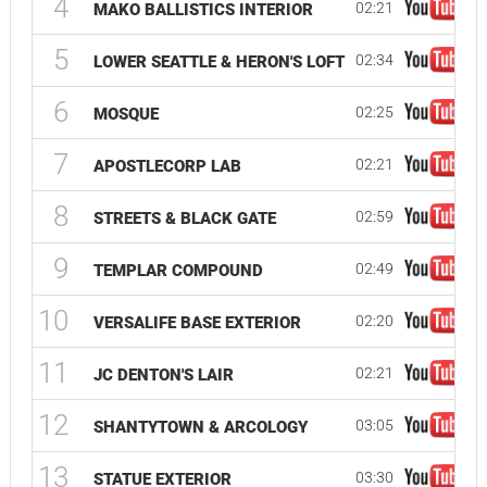
4
02:21
MAKO BALLISTICS INTERIOR
5
02:34
LOWER SEATTLE & HERON'S LOFT
6
02:25
MOSQUE
7
02:21
APOSTLECORP LAB
8
02:59
STREETS & BLACK GATE
9
02:49
TEMPLAR COMPOUND
10
02:20
VERSALIFE BASE EXTERIOR
11
02:21
JC DENTON'S LAIR
12
03:05
SHANTYTOWN & ARCOLOGY
13
03:30
STATUE EXTERIOR