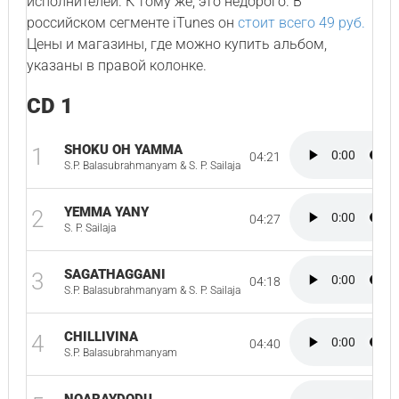
исполнителей. К тому же, это недорого. В
российском сегменте iTunes он
стоит всего 49 руб.
Цены и магазины, где можно купить альбом,
указаны в правой колонке.
CD 1
SHOKU OH YAMMA
1
04:21
S.P. Balasubrahmanyam & S. P. Sailaja
YEMMA YANY
2
04:27
S. P. Sailaja
SAGATHAGGANI
3
04:18
S.P. Balasubrahmanyam & S. P. Sailaja
CHILLIVINA
4
04:40
S.P. Balasubrahmanyam