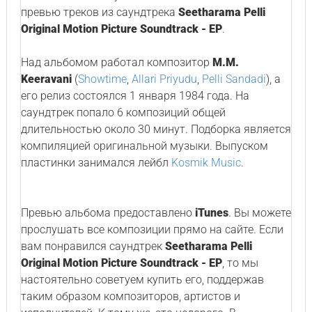
превью треков из саундтрека
Seetharama Pelli
Original Motion Picture Soundtrack - EP
.
Над альбомом работал композитор
M.M.
Keeravani
(
Showtime
,
Allari Priyudu
,
Pelli Sandadi
), а
его релиз состоялся 1 января 1984 года. На
саундтрек попало 6 композиций общей
длительностью около 30 минут. Подборка является
компиляцией оригинальной музыки. Выпуском
пластинки занимался лейбл
Kosmik Music
.
Превью альбома предоставлено
iTunes
. Вы можете
прослушать все композиции прямо на сайте. Если
вам понравился саундтрек
Seetharama Pelli
Original Motion Picture Soundtrack - EP
, то мы
настоятельно советуем купить его, поддержав
таким образом композиторов, артистов и