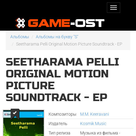
Альбомы
Альбомы на букву "S"
Seetharama Pelli Original Motion Picture Soundtrack - EP
SEETHARAMA PELLI
ORIGINAL MOTION
PICTURE
SOUNDTRACK - EP
Композиторы
M.M. Keeravani
Издатель
Kosmik Music
Тип релиза
Музыка из фильма -