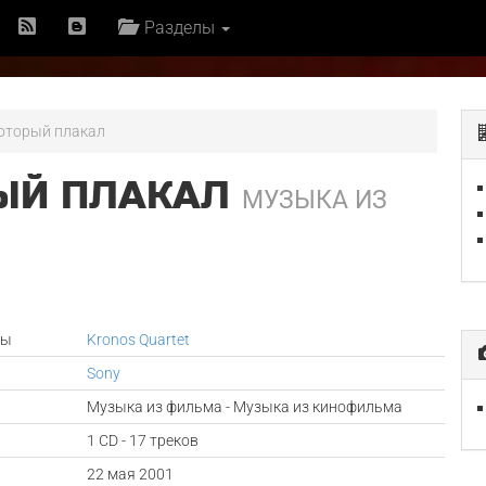
Разделы
который плакал
РЫЙ ПЛАКАЛ
МУЗЫКА ИЗ
ры
Kronos Quartet
Sony
Музыка из фильма - Музыка из кинофильма
1 CD - 17 треков
а
22 мая 2001