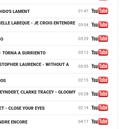
01:47
DIDO'S LAMENT
IELLE LABEQUE - JE CROIS ENTENDRE
03:54
03:29
IO
03:12
 - TORNA A SURRIENTO
ISTOPHER LAURENCE - WITHOUT A
03:35
02:15
MOS
LEYNDERT, CLARKE TRACEY - GLOOMY
03:28
02:14
T - CLOSE YOUR EYES
04:17
ENDRE ENCORE