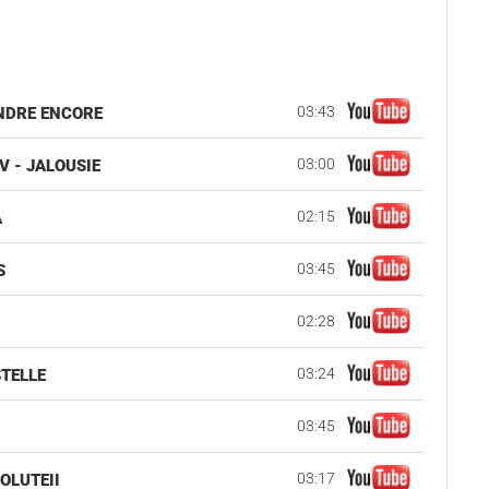
03:43
ENDRE ENCORE
03:00
V - JALOUSIE
02:15
A
03:45
S
02:28
03:24
STELLE
03:45
03:17
OLUTEII