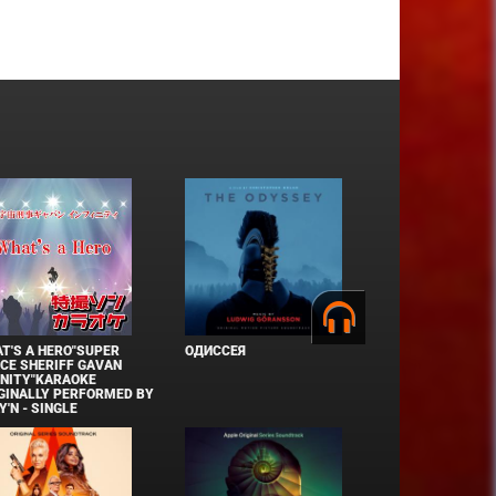
T'S A HERO"SUPER
ОДИССЕЯ
CE SHERIFF GAVAN
INITY"KARAOKE
GINALLY PERFORMED BY
Y'N - SINGLE