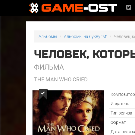
Альбомы
Альбомы на букву "M"
Человек, 
ЧЕЛОВЕК, КОТО
ФИЛЬМА
THE MAN WHO CRIED
Композито
Издатель
Тип релиза
Формат
Дата релиз