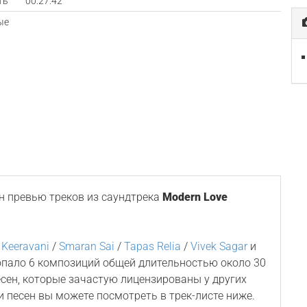
ть
00:27:42
ые
 превью треков из саундтрека
Modern Love
 Keeravani
/
Smaran Sai
/
Tapas Relia
/
Vivek Sagar
и
попало 6 композиций общей длительностью около 30
сен, которые зачастую лицензированы у других
и песен вы можете посмотреть в трек-листе ниже.