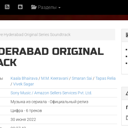
Разделы
e Hyderabad Original Series Soundtrack
DERABAD ORIGINAL
ACK
ры
Kaala Bhairava
/
M.M. Keeravani
/
Smaran Sai
/
Tapas Relia
/
Vivek Sagar
Sony Music / Amazon Sellers Services Pvt. Ltd.
Музыка из сериала - Официальный релиз
Цифра - 6 треков
а
30 июня 2022