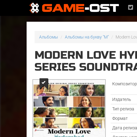
Альбомы
Альбомы на букву "M"
Modern Lov
MODERN LOVE HY
SERIES SOUNDTR
Композито
Издатель
Тип релиза
Формат
Дата релиз