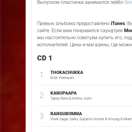
Выпуском пластинки занимался лейбл
Son
Превью альбома предоставлено
iTunes
. 
сайте. Если вам понравился саундтрек
Mod
мы настоятельно советуем купить его, по
исполнителей. Цены и магазины, где можн
CD 1
THOKACHUKKA
1
M.M. Keeravani
KANUPAAPA
2
Tapas Relia & Ankita Joshi
RANGUBOMMA
3
Vivek Sagar, Saika, Suparna Vontair & Anurag Kulkarn