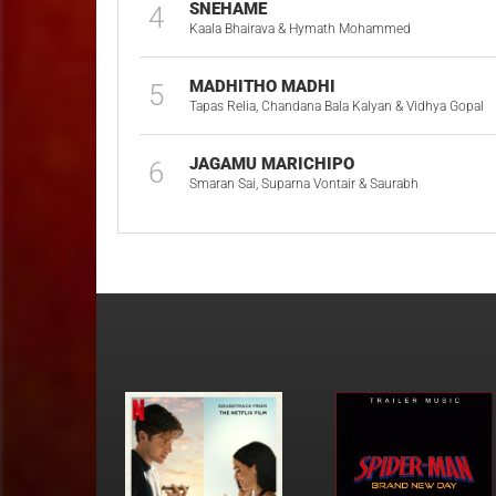
SNEHAME
4
Kaala Bhairava & Hymath Mohammed
MADHITHO MADHI
5
Tapas Relia, Chandana Bala Kalyan & Vidhya Gopal
JAGAMU MARICHIPO
6
Smaran Sai, Suparna Vontair & Saurabh