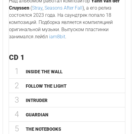
Над альбомом работал композитор
Yann van der
Cruyssen
(
Stray
,
Seasons After Fall
), а его релиз
состоялся 2023 года. На саундтрек попало 18
композиций. Подборка является компиляцией
оригинальной музыки. Выпуском пластинки
занимался лейбл
iam8bit
.
CD 1
1
INSIDE THE WALL
2
FOLLOW THE LIGHT
3
INTRUDER
4
GUARDIAN
5
THE NOTEBOOKS