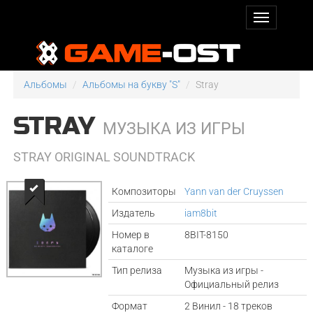
Альбомы
Альбомы на букву "S"
Stray
STRAY
МУЗЫКА ИЗ ИГРЫ
STRAY ORIGINAL SOUNDTRACK
Композиторы
Yann van der Cruyssen
Издатель
iam8bit
Номер в
8BIT-8150
каталоге
Тип релиза
Музыка из игры -
Официальный релиз
Формат
2 Винил - 18 треков