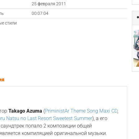
а
25 февраля 2011
ть
00:07:04
е стили
ия
итор
Takago Azuma
(
PriministAr Theme Song Maxi CD
,
uru Natsu no Last Resort Sweetest Summer
), а его
а саундтрек попало 2 композиции общей
 является компиляцией оригинальной музыки.