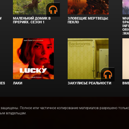
W
МАЛЕНЬКИЙ ДОМИК В
ЗЛОВЕЩИЕ МЕРТВЕЦЫ:
WHA
ПРЕРИЯХ. СЕЗОН 1
ПЕКЛО
SPA
INF
ORI
:MA
IES
ЛАКИ
ЗАКУЛИСЬЕ РЕАЛЬНОСТИ
ВМЕ
права защищены. Полное или частичное копирование материалов разрешено толь
ным владельцам.