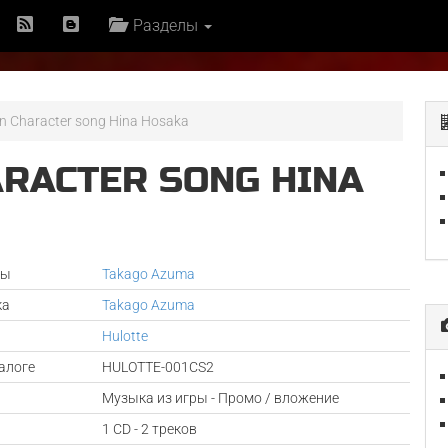
Разделы
n Character song Hina Hosaka
ARACTER SONG HINA
ры
Takago Azuma
ка
Takago Azuma
Hulotte
алоге
HULOTTE-001CS2
Музыка из игры - Промо / вложение
1 CD - 2 треков