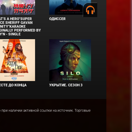
T'S A HERO"SUPER
ОДИССЕЯ
CE SHERIFF GAVAN
INITY"KARAOKE
GINALLY PERFORMED BY
Y'N - SINGLE
СТЕ ДО КОНЦА
УКРЫТИЕ. СЕЗОН 3
ко при наличии активной ссылки на источник. Торговые