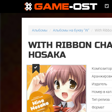
Альбомы
Альбомы на букву "W"
With Ribbo
WITH RIBBON CH
HOSAKA
Композито
Аранжиров
Издатель
Номер в кат
Тип релиза
Формат