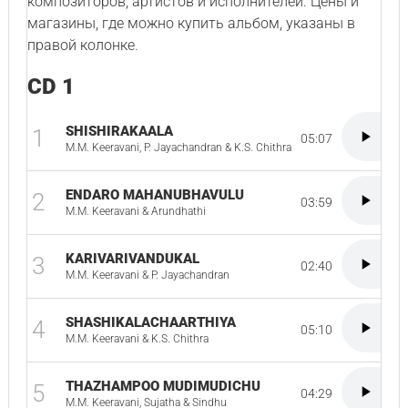
композиторов, артистов и исполнителей. Цены и
магазины, где можно купить альбом, указаны в
правой колонке.
CD 1
SHISHIRAKAALA
1
05:07
M.M. Keeravani, P. Jayachandran & K.S. Chithra
ENDARO MAHANUBHAVULU
2
03:59
M.M. Keeravani & Arundhathi
KARIVARIVANDUKAL
3
02:40
M.M. Keeravani & P. Jayachandran
SHASHIKALACHAARTHIYA
4
05:10
M.M. Keeravani & K.S. Chithra
THAZHAMPOO MUDIMUDICHU
5
04:29
M.M. Keeravani, Sujatha & Sindhu