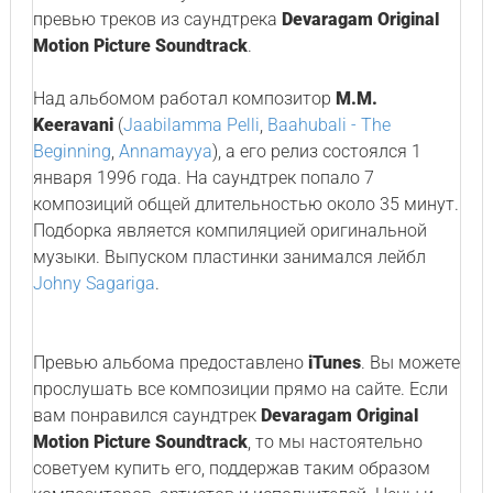
превью треков из саундтрека
Devaragam Original
Motion Picture Soundtrack
.
Над альбомом работал композитор
M.M.
Keeravani
(
Jaabilamma Pelli
,
Baahubali - The
Beginning
,
Annamayya
), а его релиз состоялся 1
января 1996 года. На саундтрек попало 7
композиций общей длительностью около 35 минут.
Подборка является компиляцией оригинальной
музыки. Выпуском пластинки занимался лейбл
Johny Sagariga
.
Превью альбома предоставлено
iTunes
. Вы можете
прослушать все композиции прямо на сайте. Если
вам понравился саундтрек
Devaragam Original
Motion Picture Soundtrack
, то мы настоятельно
советуем купить его, поддержав таким образом