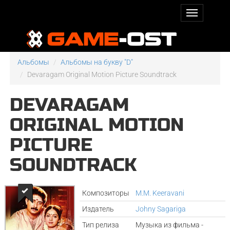
Альбомы
Альбомы на букву "D"
Devaragam Original Motion Picture Soundtrack
DEVARAGAM
ORIGINAL MOTION
PICTURE
SOUNDTRACK
Композиторы
M.M. Keeravani
Издатель
Johny Sagariga
Тип релиза
Музыка из фильма -