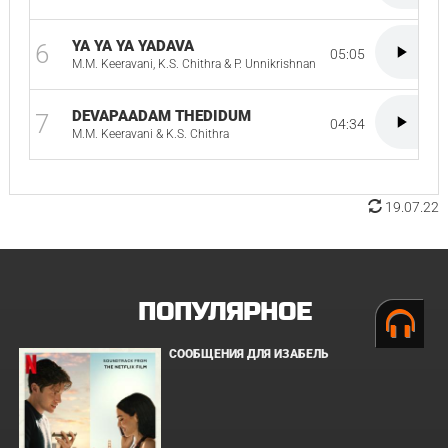
YA YA YA YADAVA
6
05:05
M.M. Keeravani, K.S. Chithra & P. Unnikrishnan
DEVAPAADAM THEDIDUM
7
04:34
M.M. Keeravani & K.S. Chithra
19.07.22
ПОПУЛЯРНОЕ
СООБЩЕНИЯ ДЛЯ ИЗАБЕЛЬ