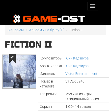
Альбомы
Альбомы на букву "F"
Fiction II
FICTION II
Композиторы
Юки Кадзиура
Аранжировка
Юки Кадзиура
Издатель
Victor Entertainment
Номер в
VTCL-60245
каталоге
Тип релиза
Музыка из игры -
Официальный релиз
Формат
1 CD - 14 треков