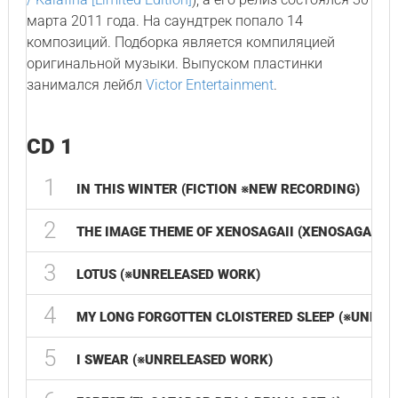
марта 2011 года. На саундтрек попало 14
композиций. Подборка является компиляцией
оригинальной музыки. Выпуском пластинки
занимался лейбл
Victor Entertainment
.
CD 1
1
IN THIS WINTER (FICTION ※NEW RECORDING)
2
THE IMAGE THEME OF XENOSAGAII (XENOSAGAII ※
3
LOTUS (※UNRELEASED WORK)
4
MY LONG FORGOTTEN CLOISTERED SLEEP (※UNREL
5
I SWEAR (※UNRELEASED WORK)