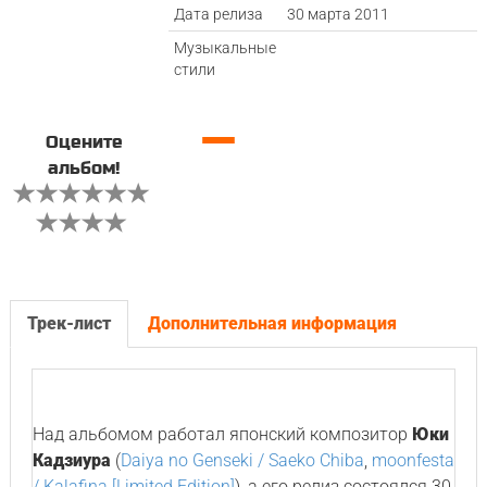
Дата релиза
30 марта 2011
Музыкальные
стили
—
Оцените
альбом!
Трек-лист
Дополнительная информация
Над альбомом работал японский композитор
Юки
Кадзиура
(
Daiya no Genseki / Saeko Chiba
,
moonfesta
/ Kalafina [Limited Edition]
), а его релиз состоялся 30