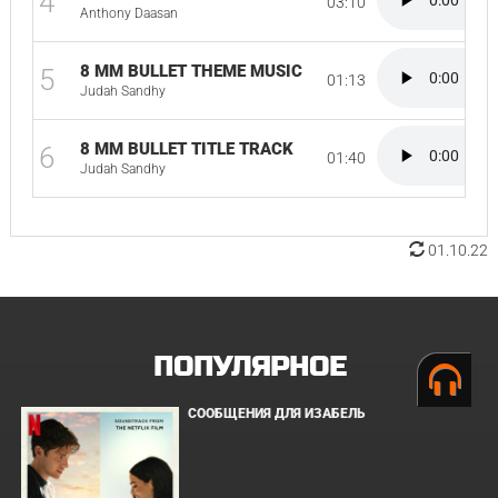
4
03:10
Anthony Daasan
8 MM BULLET THEME MUSIC
5
01:13
Judah Sandhy
8 MM BULLET TITLE TRACK
6
01:40
Judah Sandhy
01.10.22
ПОПУЛЯРНОЕ
СООБЩЕНИЯ ДЛЯ ИЗАБЕЛЬ