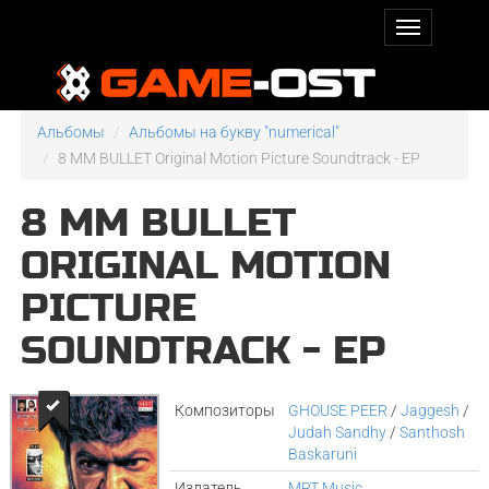
Альбомы
Альбомы на букву "numerical"
8 MM BULLET Original Motion Picture Soundtrack - EP
8 MM BULLET
ORIGINAL MOTION
PICTURE
SOUNDTRACK - EP
Композиторы
GHOUSE PEER
/
Jaggesh
/
Judah Sandhy
/
Santhosh
Baskaruni
Издатель
MRT Music