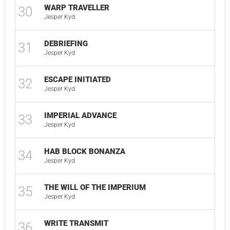
WARP TRAVELLER
30
03
Jesper Kyd
DEBRIEFING
31
01
Jesper Kyd
ESCAPE INITIATED
32
01
Jesper Kyd
IMPERIAL ADVANCE
33
02
Jesper Kyd
HAB BLOCK BONANZA
34
02
Jesper Kyd
THE WILL OF THE IMPERIUM
35
02
Jesper Kyd
WRITE TRANSMIT
36
03