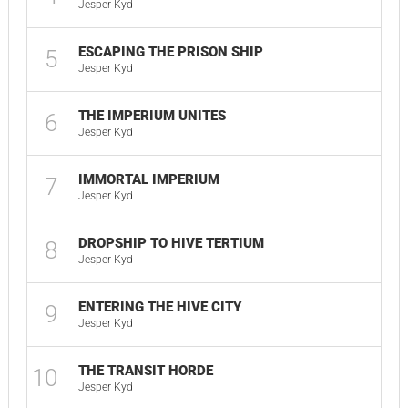
Jesper Kyd
ESCAPING THE PRISON SHIP
5
01
Jesper Kyd
THE IMPERIUM UNITES
6
01
Jesper Kyd
IMMORTAL IMPERIUM
7
03
Jesper Kyd
DROPSHIP TO HIVE TERTIUM
8
02
Jesper Kyd
ENTERING THE HIVE CITY
9
00
Jesper Kyd
THE TRANSIT HORDE
10
02
Jesper Kyd