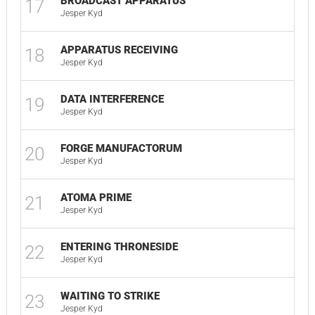
BROADCAST APPARATUS
17
02
Jesper Kyd
APPARATUS RECEIVING
18
02
Jesper Kyd
DATA INTERFERENCE
19
02
Jesper Kyd
FORGE MANUFACTORUM
20
02
Jesper Kyd
ATOMA PRIME
21
03
Jesper Kyd
ENTERING THRONESIDE
22
01
Jesper Kyd
WAITING TO STRIKE
23
02
Jesper Kyd