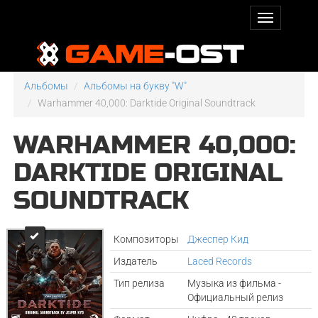
Альбомы
Альбомы на букву "W"
Warhammer 40,000: Darktide Original Soundtrack
WARHAMMER 40,000:
DARKTIDE ORIGINAL
SOUNDTRACK
Композиторы
Джеспер Кид
Издатель
Laced Records
Тип релиза
Музыка из фильма -
Официальный релиз