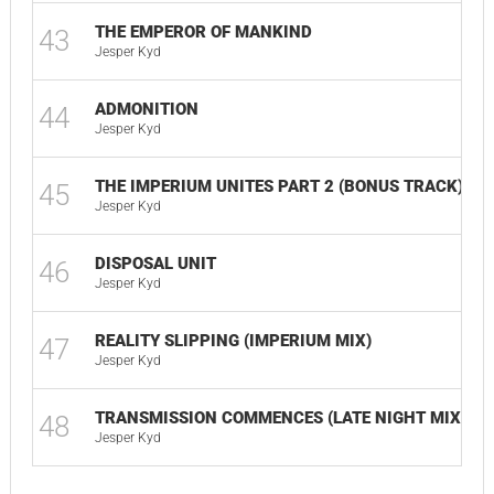
THE EMPEROR OF MANKIND
43
03
Jesper Kyd
ADMONITION
44
02
Jesper Kyd
THE IMPERIUM UNITES PART 2 (BONUS TRACK)
45
01
Jesper Kyd
DISPOSAL UNIT
46
03
Jesper Kyd
REALITY SLIPPING (IMPERIUM MIX)
47
01
Jesper Kyd
TRANSMISSION COMMENCES (LATE NIGHT MIX)
48
03
Jesper Kyd