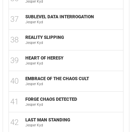
Jesper Kyd
SUBLEVEL DATA INTERROGATION
37
02
Jesper Kyd
REALITY SLIPPING
38
02
Jesper Kyd
HEART OF HERESY
39
01
Jesper Kyd
EMBRACE OF THE CHAOS CULT
40
02
Jesper Kyd
FORGE CHAOS DETECTED
41
01
Jesper Kyd
LAST MAN STANDING
42
02
Jesper Kyd