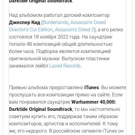
Darktide Original Soundtrack
.
Над альбомом работал датский композитор
Джеспер Кид
(
Borderlands
,
Assassin's Creed
Director's Cut Edition
,
Assassin's Creed 2
), а его релиз
состоялся 18 ноября 2022 года. На саундтрек
попало 48 композиций общей длительностью
более часа. Подборка является компиляцией
оригинальной музыки. Выпуском пластинки
занимался лейбл
Laced Records
.
Превью альбома предоставлено
iTunes
. Вы можете
прослушать все композиции прямо на сайте. Если
вам понравился саундтрек
Warhammer 40,000:
Darktide Original Soundtrack
, то мы настоятельно
советуем купить его, поддержав таким образом
композиторов, артистов и исполнителей. К тому
же, это недорого. В российском сегменте iTunes он