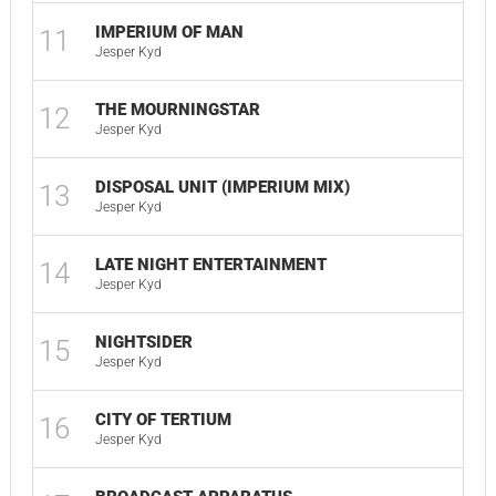
IMPERIUM OF MAN
11
02
Jesper Kyd
THE MOURNINGSTAR
12
02
Jesper Kyd
DISPOSAL UNIT (IMPERIUM MIX)
13
03
Jesper Kyd
LATE NIGHT ENTERTAINMENT
14
01
Jesper Kyd
NIGHTSIDER
15
03
Jesper Kyd
CITY OF TERTIUM
16
01
Jesper Kyd