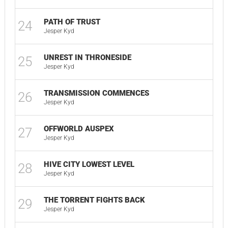
PATH OF TRUST
24
03
Jesper Kyd
UNREST IN THRONESIDE
25
02
Jesper Kyd
TRANSMISSION COMMENCES
26
03
Jesper Kyd
OFFWORLD AUSPEX
27
02
Jesper Kyd
HIVE CITY LOWEST LEVEL
28
03
Jesper Kyd
THE TORRENT FIGHTS BACK
29
02
Jesper Kyd