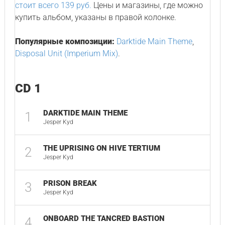
стоит всего 139 руб.
Цены и магазины, где можно
купить альбом, указаны в правой колонке.
Популярные композиции:
Darktide Main Theme
,
Disposal Unit (Imperium Mix)
.
CD 1
DARKTIDE MAIN THEME
1
04
Jesper Kyd
THE UPRISING ON HIVE TERTIUM
2
02
Jesper Kyd
PRISON BREAK
3
02
Jesper Kyd
ONBOARD THE TANCRED BASTION
4
01