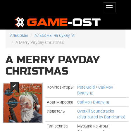
Альбомы
Альбомы на букву "A"
A Merry Payday Christmas
A MERRY PAYDAY
CHRISTMAS
Композиторы
Pete Gold
/
Саймон
Виклунд
Аранжировка
Саймон Виклунд
Издатель
Overkill Soundtracks
(distributed by Bandcamp)
Тип релиза
Музыка из игры -