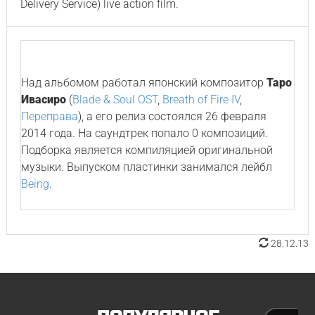
Delivery Service) live action film.
Над альбомом работал японский композитор
Таро
Ивасиро
(
Blade & Soul OST
,
Breath of Fire IV
,
Переправа
), а его релиз состоялся 26 февраля
2014 года. На саундтрек попало 0 композиций.
Подборка является компиляцией оригинальной
музыки. Выпуском пластинки занимался лейбл
Being
.
28.12.13