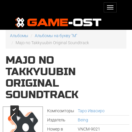
Альбомы
Альбомы на букву "M"
Majo no Takkyuubin Original Soundtrack
MAJO NO
TAKKYUUBIN
ORIGINAL
SOUNDTRACK
Композиторы
Таро Ивасиро
Издатель
Being
Номер в
VNCM-9021