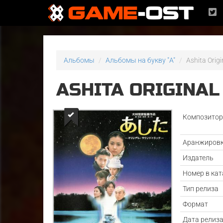
Альбомы
Альбомы на букву "A"
Ashita Orig
ASHITA ORIGINA
Композито
Аранжиров
Издатель
Номер в кат
Тип релиза
Формат
Дата релиз