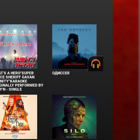
T'S A HERO"SUPER
ОДИССЕЯ
CE SHERIFF GAVAN
INITY"KARAOKE
GINALLY PERFORMED BY
Y'N - SINGLE