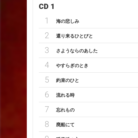
CD 1
1
海の悲しみ
2
還り来るひとびと
3
さようならのあした
4
やすらぎのとき
5
約束のひと
6
流れる時
7
忘れもの
8
廃船にて