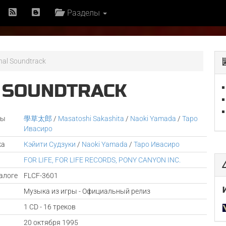
Разделы
inal Soundtrack
L SOUNDTRACK
ры
學草太郎
/
Masatoshi Sakashita
/
Naoki Yamada
/
Таро
Ивасиро
ка
Кэйити Судзуки
/
Naoki Yamada
/
Таро Ивасиро
FOR LIFE, FOR LIFE RECORDS, PONY CANYON INC.
алоге
FLCF-3601
Музыка из игры - Официальный релиз
1 CD - 16 треков
а
20 октября 1995