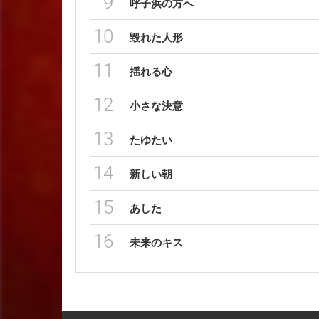
9
呼子浜の方へ
10
毀れた人形
11
揺れる心
12
小さな決意
13
たゆたい
14
新しい朝
15
あした
16
未来のキス