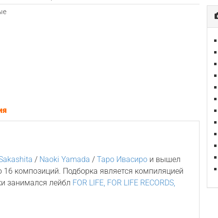
ые
ия
Sakashita
/
Naoki Yamada
/
Таро Ивасиро
и вышел
ло 16 композиций. Подборка является компиляцией
ки занимался лейбл
FOR LIFE, FOR LIFE RECORDS,