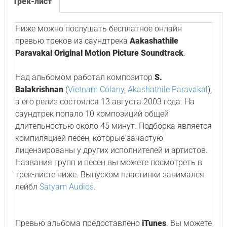
Трек-лист
Ниже можно послушать бесплатное онлайн
превью треков из саундтрека
Aakashathile
Paravakal Original Motion Picture Soundtrack
.
Над альбомом работал композитор
S.
Balakrishnan
(
Vietnam Colany
,
Akashathile Paravakal
),
а его релиз состоялся 13 августа 2003 года. На
саундтрек попало 10 композиций общей
длительностью около 45 минут. Подборка является
компиляцией песен, которые зачастую
лицензированы у других исполнителей и артистов.
Названия групп и песен вы можете посмотреть в
трек-листе ниже. Выпуском пластинки занимался
лейбл
Satyam Audios
.
Превью альбома предоставлено
iTunes
. Вы можете