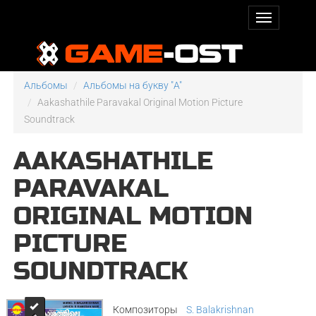
Альбомы
Альбомы на букву "A"
Aakashathile Paravakal Original Motion Picture
Soundtrack
AAKASHATHILE
PARAVAKAL
ORIGINAL MOTION
PICTURE
SOUNDTRACK
Композиторы
S. Balakrishnan