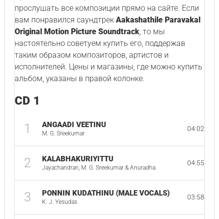
прослушать все композиции прямо на сайте. Если
вам понравился саундтрек
Aakashathile Paravakal
Original Motion Picture Soundtrack
, то мы
настоятельно советуем купить его, поддержав
таким образом композиторов, артистов и
исполнителей. Цены и магазины, где можно купить
альбом, указаны в правой колонке.
CD 1
ANGAADI VEETINU
1
04:02
M. G. Sreekumar
KALABHAKURIYITTU
2
04:55
Jayachandran, M. G. Sreekumar & Anuradha
PONNIN KUDATHINU (MALE VOCALS)
3
03:58
K. J. Yesudas