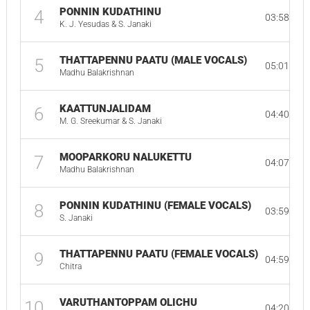
PONNIN KUDATHINU
4
03:58
K. J. Yesudas & S. Janaki
THATTAPENNU PAATU (MALE VOCALS)
5
05:01
Madhu Balakrishnan
KAATTUNJALIDAM
6
04:40
M. G. Sreekumar & S. Janaki
MOOPARKORU NALUKETTU
7
04:07
Madhu Balakrishnan
PONNIN KUDATHINU (FEMALE VOCALS)
8
03:59
S. Janaki
THATTAPENNU PAATU (FEMALE VOCALS)
9
04:59
Chitra
VARUTHANTOPPAM OLICHU
10
04:20