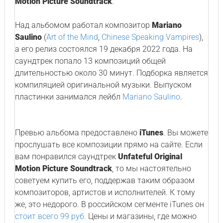
Motion Picture Soundtrack
.
Над альбомом работал композитор
Mariano
Saulino
(
Art of the Mind
,
Chinese Speaking Vampires
),
а его релиз состоялся 19 декабря 2022 года. На
саундтрек попало 13 композиций общей
длительностью около 30 минут. Подборка является
компиляцией оригинальной музыки. Выпуском
пластинки занимался лейбл
Mariano Saulino
.
Превью альбома предоставлено
iTunes
. Вы можете
прослушать все композиции прямо на сайте. Если
вам понравился саундтрек
Unfateful Original
Motion Picture Soundtrack
, то мы настоятельно
советуем купить его, поддержав таким образом
композиторов, артистов и исполнителей. К тому
же, это недорого. В российском сегменте iTunes он
стоит всего 99 руб.
Цены и магазины, где можно