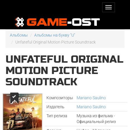
Альбомы
Альбомы на букву "U"
Unfateful Original Motion Picture Soundtrack
UNFATEFUL ORIGINAL
MOTION PICTURE
SOUNDTRACK
Композиторы
Mariano Saulino
Издатель
Mariano Saulino
Тип релиза
Музыка из фильма -
Официальный релиз