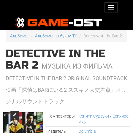
Альбомы
Альбомы на букву "D"
Detective in the Bar 2
DETECTIVE IN THE
BAR 2
МУЗЫКА ИЗ ФИЛЬМА
DETECTIVE IN THE BAR 2 ORIGINAL SOUNDTRACK
映画「探偵はBARにいる2 ススキノ大交差点」オリ
ジナルサウンドトラック
Композиторы
Кэйити Судзуки
/
Ёсихиро
Икэ
Издатель
Columbia