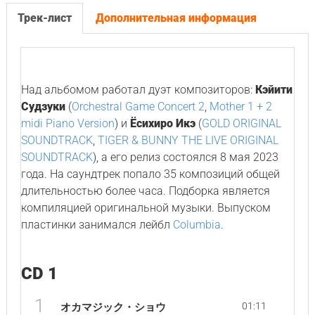
Трек-лист
Дополнительная информация
Над альбомом работал дуэт композиторов:
Кэйити
Судзуки
(
Orchestral Game Concert 2
,
Mother 1 + 2
midi Piano Version
) и
Ёсихиро Икэ
(
GOLD ORIGINAL
SOUNDTRACK
,
TIGER & BUNNY THE LIVE ORIGINAL
SOUNDTRACK
), а его релиз состоялся 8 мая 2023
года. На саундтрек попало 35 композиций общей
длительностью более часа. Подборка является
компиляцией оригинальной музыки. Выпуском
пластинки занимался лейбл
Columbia
.
CD 1
1
01:11
オカマジック・ショウ