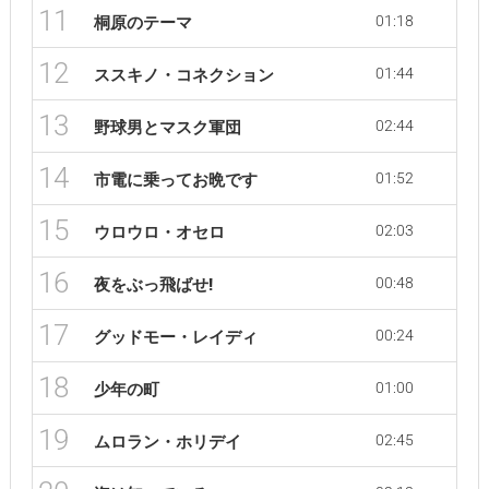
11
01:18
桐原のテーマ
12
01:44
ススキノ・コネクション
13
02:44
野球男とマスク軍団
14
01:52
市電に乗ってお晩です
15
02:03
ウロウロ・オセロ
16
00:48
夜をぶっ飛ばせ!
17
00:24
グッドモー・レイディ
18
01:00
少年の町
19
02:45
ムロラン・ホリデイ