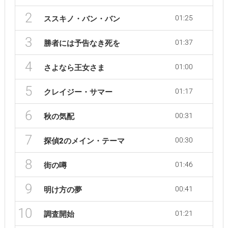
2
01:25
ススキノ・バン・バン
3
01:37
勝者には予告なき死を
4
01:00
さよなら王女さま
5
01:17
クレイジー・サマー
6
00:31
秋の気配
7
00:30
探偵2のメイン・テーマ
8
01:46
街の噂
9
00:41
明け方の夢
10
01:21
調査開始