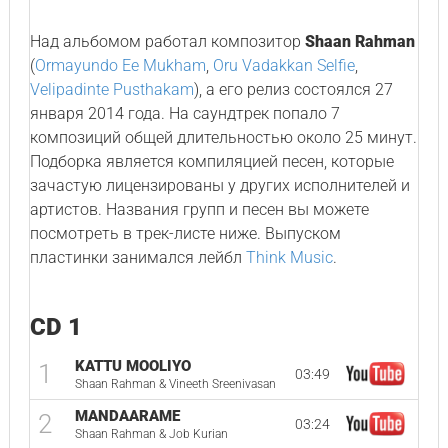
Над альбомом работал композитор
Shaan Rahman
(
Ormayundo Ee Mukham
,
Oru Vadakkan Selfie
,
Velipadinte Pusthakam
), а его релиз состоялся 27
января 2014 года. На саундтрек попало 7
композиций общей длительностью около 25 минут.
Подборка является компиляцией песен, которые
зачастую лицензированы у других исполнителей и
артистов. Названия групп и песен вы можете
посмотреть в трек-листе ниже. Выпуском
пластинки занимался лейбл
Think Music
.
CD 1
KATTU MOOLIYO
1
03:49
Shaan Rahman & Vineeth Sreenivasan
MANDAARAME
2
03:24
Shaan Rahman & Job Kurian