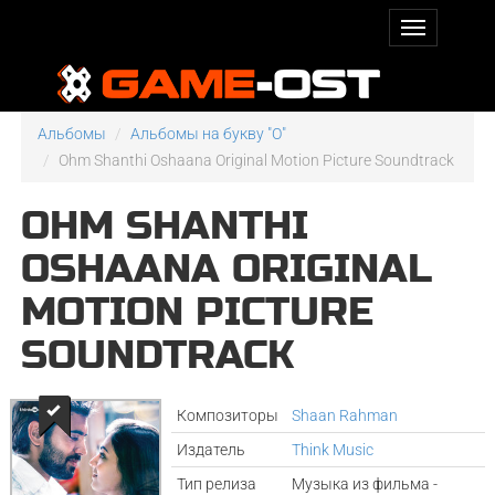
Альбомы
Альбомы на букву "O"
Ohm Shanthi Oshaana Original Motion Picture Soundtrack
OHM SHANTHI
OSHAANA ORIGINAL
MOTION PICTURE
SOUNDTRACK
Композиторы
Shaan Rahman
Издатель
Think Music
Тип релиза
Музыка из фильма -