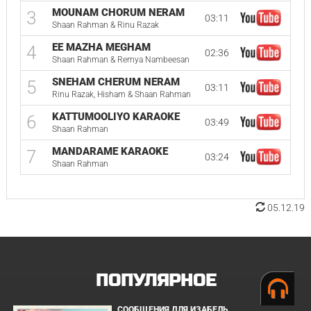
MOUNAM CHORUM NERAM
3
03:11
Shaan Rahman & Rinu Razak
EE MAZHA MEGHAM
4
02:36
Shaan Rahman & Remya Nambeesan
SNEHAM CHERUM NERAM
5
03:11
Rinu Razak, Hisham & Shaan Rahman
KATTUMOOLIYO KARAOKE
6
03:49
Shaan Rahman
MANDARAME KARAOKE
7
03:24
Shaan Rahman
05.12.19
ПОПУЛЯРНОЕ
СООБЩЕНИЯ ДЛЯ ИЗАБЕЛЬ