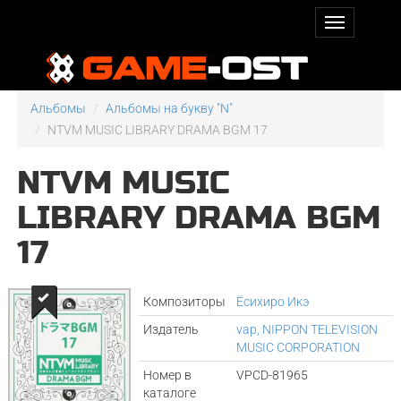
Альбомы
Альбомы на букву "N"
NTVM MUSIC LIBRARY DRAMA BGM 17
NTVM MUSIC
LIBRARY DRAMA BGM
17
Композиторы
Ёсихиро Икэ
Издатель
vap, NIPPON TELEVISION
MUSIC CORPORATION
Номер в
VPCD-81965
каталоге