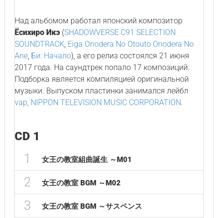
Над альбомом работал японский композитор
Ёсихиро Икэ
(
SHADOWVERSE C91 SELECTION
SOUNDTRACK
,
Eiga Onodera No Otouto Onodera No
Ane
,
Би: Начало
), а его релиз состоялся 21 июня
2017 года. На саундтрек попало 17 композиций.
Подборка является компиляцией оригинальной
музыки. Выпуском пластинки занимался лейбл
vap, NIPPON TELEVISION MUSIC CORPORATION
.
CD 1
1
女王の教室組曲誕生 ～M01
2
女王の教室 BGM ～M02
3
女王の教室 BGM ～サスペンス