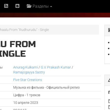
Разделы
haalu From "Rudhurudu" - Single
LU FROM
INGLE
ры
Anurag Kulkarni
/
G.V. Prakash Kumar
/
Ramajogayya Sastry
Five Star Creations
Музыка из фильма - Официальный релиз
Цифра - 1 треков
а
10 апреля 2023