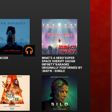
ИССЕЯ
WHAT'S A HERO"SUPER
SPACE SHERIFF GAVAN
INFINITY"KARAOKE
ORIGINALLY PERFORMED BY
:MAY'N - SINGLE