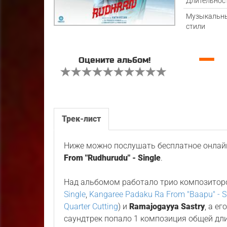
Длительнос
Музыкальн
стили
—
Оцените альбом!
Трек-лист
Ниже можно послушать бесплатное онлайн
From "Rudhurudu" - Single
.
Над альбомом работало трио композитор
Single
,
Kangaree Padaku Ra From "Baapu" - S
Quarter Cutting
) и
Ramajogayya Sastry
, а е
саундтрек попало 1 композиция общей дл