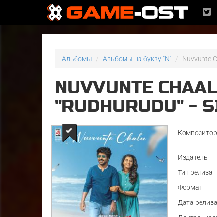
Альбомы
Альбомы на букву "N"
Nuvvunte C
NUVVUNTE CHAA
"RUDHURUDU" - S
Композито
Издатель
Тип релиза
Формат
Дата релиз