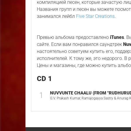
компиляцией песен, которые зачастую лиц
Названия групп и песен вы можете посмот
занимался лейбл
Five Star Creations
.
Превью альбома предоставлено
iTunes
. 
сайте. Если вам понравился саундтрек
Nuv
настоятельно советуем купить его, подде
исполнителей. К тому же, это недорого. В
Цены и магазины, где можно купить альбо
CD 1
NUVVUNTE CHAALU (FROM "RUDHURUD
1
G.V. Prakash Kumar, Ramajogayya Sastry & Anurag K