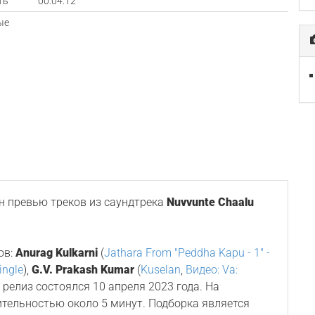
ть
00:04:12
ые
 превью треков из саундтрека
Nuvvunte Chaalu
ов:
Anurag Kulkarni
(
Jathara From "Peddha Kapu - 1" -
ingle
),
G.V. Prakash Kumar
(
Kuselan
,
Видео: Va:
го релиз состоялся 10 апреля 2023 года. На
ительностью около 5 минут. Подборка является