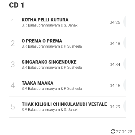
CD 1
KOTHA PELLI KUTURA
1
04:25
S.P. Balasubrahmanyam & S. Janaki
O PREMA O PREMA
2
04:48
S.P. Balasubrahmanyam & P. Susheela
SINGARAKO SINGENDUKE
3
04:34
S.P. Balasubrahmanyam & P. Susheela
TAAKA MAAKA
4
04:45
S.P. Balasubrahmanyam & P. Susheela
THAK KILIGILI CHINKULAMUDI VESTALE
5
04:29
S.P. Balasubrahmanyam & S. Janaki
27.04.23