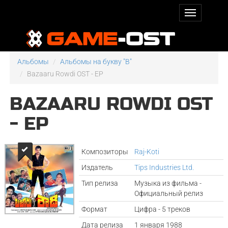
Альбомы
Альбомы на букву "B"
Bazaaru Rowdi OST - EP
BAZAARU ROWDI OST
- EP
Композиторы
Raj-Koti
Издатель
Tips Industries Ltd.
Тип релиза
Музыка из фильма -
Официальный релиз
Формат
Цифра - 5 треков
Дата релиза
1 января 1988