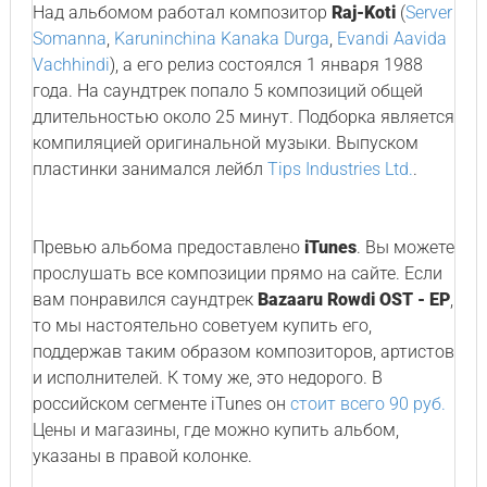
Над альбомом работал композитор
Raj-Koti
(
Server
Somanna
,
Karuninchina Kanaka Durga
,
Evandi Aavida
Vachhindi
), а его релиз состоялся 1 января 1988
года. На саундтрек попало 5 композиций общей
длительностью около 25 минут. Подборка является
компиляцией оригинальной музыки. Выпуском
пластинки занимался лейбл
Tips Industries Ltd.
.
Превью альбома предоставлено
iTunes
. Вы можете
прослушать все композиции прямо на сайте. Если
вам понравился саундтрек
Bazaaru Rowdi OST - EP
,
то мы настоятельно советуем купить его,
поддержав таким образом композиторов, артистов
и исполнителей. К тому же, это недорого. В
российском сегменте iTunes он
стоит всего 90 руб.
Цены и магазины, где можно купить альбом,
указаны в правой колонке.