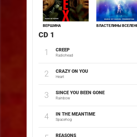
ВЕРШИНА
ВЛАСТЕЛИНЫ ВСЕЛЕН
CD 1
CREEP
1
Radiohead
CRAZY ON YOU
2
Heart
SINCE YOU BEEN GONE
3
Rainbow
IN THE MEANTIME
4
Spacehog
REASONS