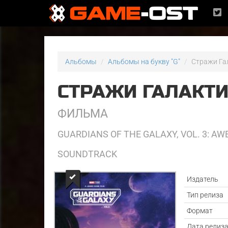
Альбомы
Альбомы на букву "G"
Стражи Гал
СТРАЖИ ГАЛАКТИ
ФИЛЬМА
GUARDIANS OF THE GALAXY, VOL. 3: AW
SOUNDTRACK
Издатель
Тип релиза
Формат
Дата релиз