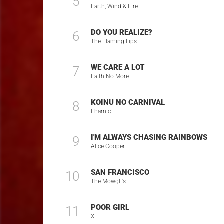
5
Earth, Wind & Fire
DO YOU REALIZE?
6
The Flaming Lips
WE CARE A LOT
7
Faith No More
KOINU NO CARNIVAL
8
Ehamic
I'M ALWAYS CHASING RAINBOWS
9
Alice Cooper
SAN FRANCISCO
10
The Mowgli's
POOR GIRL
11
X