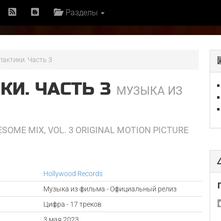
Разделы
актики. Часть 3
КИ. ЧАСТЬ 3
МУЗЫКА ИЗ
ESOME MIX, VOL. 3 ORIGINAL MOTION PICTURE
Hollywood Records
Музыка из фильма - Официальный релиз
Цифра - 17 треков
а
3 мая 2023