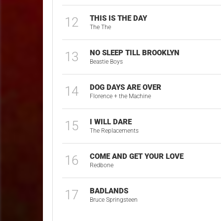
THIS IS THE DAY
12
The The
NO SLEEP TILL BROOKLYN
13
Beastie Boys
DOG DAYS ARE OVER
14
Florence + the Machine
I WILL DARE
15
The Replacements
COME AND GET YOUR LOVE
16
Redbone
BADLANDS
17
Bruce Springsteen