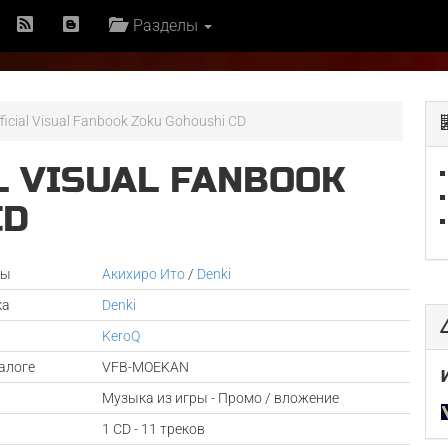
Разделы
icial Visual Fanbook Zoku Gohoushi CD
L VISUAL FANBOOK
CD
ры
Акихиро Ито
/
Denki
ка
Denki
KeroQ
алоге
VFB-MOEKAN
Музыка из игры - Промо / вложение
1 CD - 11 треков