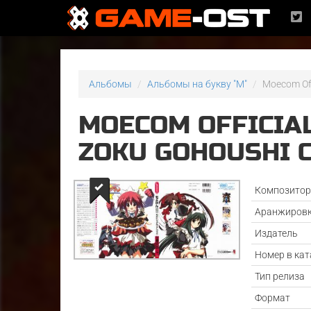
Альбомы
Альбомы на букву "M"
Moecom Off
MOECOM OFFICIA
ZOKU GOHOUSHI 
Композито
Аранжиров
Издатель
Номер в кат
Тип релиза
Формат