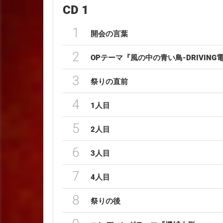
CD 1
1
開会の言葉
2
OPテーマ『風の中の青い鳥-DRIVING電気R
3
祭りの直前
4
1人目
5
2人目
6
3人目
7
4人目
8
祭りの後