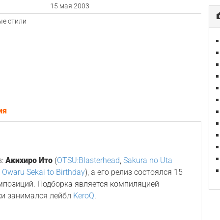
а
15 мая 2003
е стили
ия
в:
Акихиро Ито
(
OTSU:Blasterhead
,
Sakura no Uta
,
Owaru Sekai to Birthday
), а его релиз состоялся 15
омпозиций. Подборка является компиляцией
ки занимался лейбл
KeroQ
.