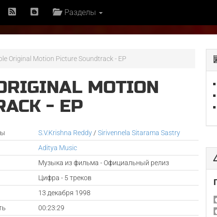
Разделы
le Original Motion Picture Soundtrack - EP
ORIGINAL MOTION
ACK - EP
ры
S.V.Krishna Reddy
/
Sirivennela Sitarama Sastry
Aditya Music
Музыка из фильма - Официальный релиз
Цифра - 5 треков
а
13 декабря 1998
ть
00:23:29