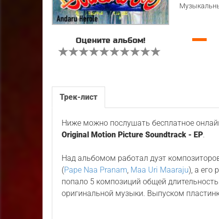
Музыкальны
—
Оцените альбом!
Трек-лист
Ниже можно послушать бесплатное онлайн
Original Motion Picture Soundtrack - EP
.
Над альбомом работал дуэт композиторо
(
Pape Naa Pranam
,
Maa Uri Maaraju
), а его
попало 5 композиций общей длительность
оригинальной музыки. Выпуском пластин