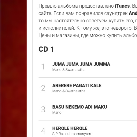
Превью альбома предоставлено
iTunes
. 
сайте. Если вам понравился саундтрек
And
то мы настоятельно советуем купить его,
и исполнителей. К тому же, это недорого. 
Цены и магазины, где можно купить альбо
CD 1
JUMA JUMA JUMA JUMMA
1
Mano & Swarnalatha
ARERERE PAGATI KALE
2
Mano & Swarnalatha
BASU NEKEMO ADI MAKU
3
Mano
HEROLE HEROLE
4
S.P. Balasubrahmanyam