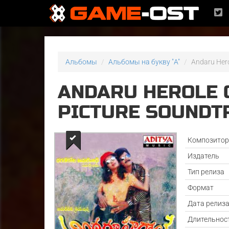
Альбомы
Альбомы на букву "A"
Andaru Hero
ANDARU HEROLE 
PICTURE SOUNDTR
Композито
Издатель
Тип релиза
Формат
Дата релиз
Длительнос