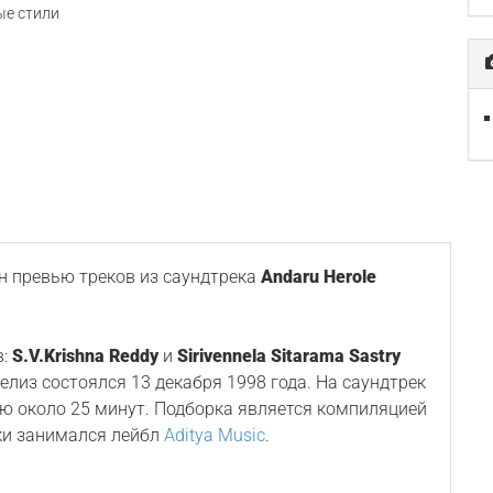
е стили
 превью треков из саундтрека
Andaru Herole
в:
S.V.Krishna Reddy
и
Sirivennela Sitarama Sastry
 релиз состоялся 13 декабря 1998 года. На саундтрек
ю около 25 минут. Подборка является компиляцией
ки занимался лейбл
Aditya Music
.