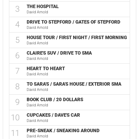
THE HOSPITAL
3
David Arnold
DRIVE TO STEPFORD / GATES OF STEPFORD
4
David Arnold
HOUSE TOUR / FIRST NIGHT / FIRST MORNING
5
David Arnold
CLAIRE'S SUV / DRIVE TO SMA
6
David Arnold
HEART TO HEART
7
David Arnold
TO SARA'S / SARA'S HOUSE / EXTERIOR SMA
8
David Arnold
BOOK CLUB / 20 DOLLARS
9
David Arnold
CUPCAKES / DAVE'S CAR
10
David Arnold
PRE-SNEAK / SNEAKING AROUND
11
David Arnold