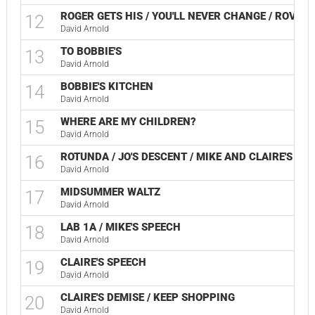
ROGER GETS HIS / YOU'LL NEVER CHANGE / ROVER 
12
David Arnold
TO BOBBIE'S
13
David Arnold
BOBBIE'S KITCHEN
14
David Arnold
WHERE ARE MY CHILDREN?
15
David Arnold
ROTUNDA / JO'S DESCENT / MIKE AND CLAIRE'S INT
16
David Arnold
MIDSUMMER WALTZ
17
David Arnold
LAB 1A / MIKE'S SPEECH
18
David Arnold
CLAIRE'S SPEECH
19
David Arnold
CLAIRE'S DEMISE / KEEP SHOPPING
20
David Arnold