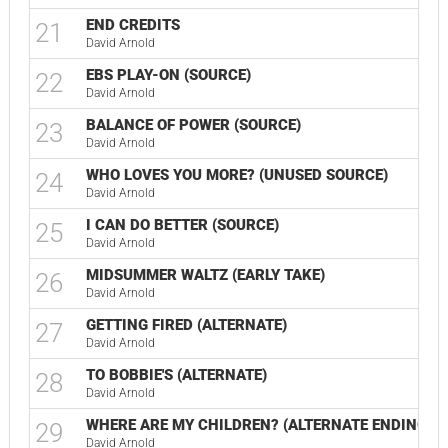
END CREDITS
21
David Arnold
EBS PLAY-ON (SOURCE)
22
David Arnold
BALANCE OF POWER (SOURCE)
23
David Arnold
WHO LOVES YOU MORE? (UNUSED SOURCE)
24
David Arnold
I CAN DO BETTER (SOURCE)
25
David Arnold
MIDSUMMER WALTZ (EARLY TAKE)
26
David Arnold
GETTING FIRED (ALTERNATE)
27
David Arnold
TO BOBBIE'S (ALTERNATE)
28
David Arnold
WHERE ARE MY CHILDREN? (ALTERNATE ENDING)
29
David Arnold