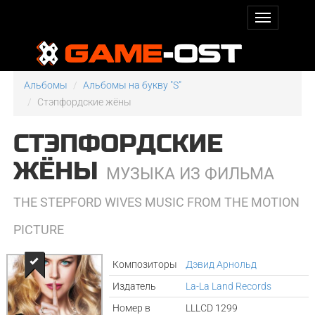
Альбомы
Альбомы на букву "S"
Стэпфордские жёны
СТЭПФОРДСКИЕ
ЖЁНЫ
МУЗЫКА ИЗ ФИЛЬМА
THE STEPFORD WIVES MUSIC FROM THE MOTION
PICTURE
Композиторы
Дэвид Арнольд
Издатель
La-La Land Records
Номер в
LLLCD 1299