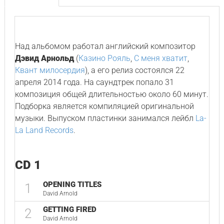
Над альбомом работал английский композитор
Дэвид Арнольд
(
Казино Рояль
,
С меня хватит
,
Квант милосердия
), а его релиз состоялся 22
апреля 2014 года. На саундтрек попало 31
композиция общей длительностью около 60 минут.
Подборка является компиляцией оригинальной
музыки. Выпуском пластинки занимался лейбл
La-
La Land Records
.
CD 1
OPENING TITLES
1
David Arnold
GETTING FIRED
2
David Arnold