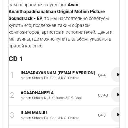
вам понравился саундтрек
Avan
Ananthapadmanabhan Original Motion Picture
Soundtrack - EP
, то мы настоятельно советуем
купить его, поддержав таким образом
композиторов, артистов и исполнителей. Цены и
магазины, где можно купить альбом, указаны в
правой колонке.
CD 1
INAYARAYANNAM (FEMALE VERSION)
1
04:41
Mohan Sithara, P.K. Gopi & K.S. Chithra
AGAADHANEELA
2
05:43
Mohan Sithara, K. J. Yesudas & P.K. Gopi
ILAM MANJU
3
04:31
Mohan Sithara, P.K. Gopi & K.S. Chithra