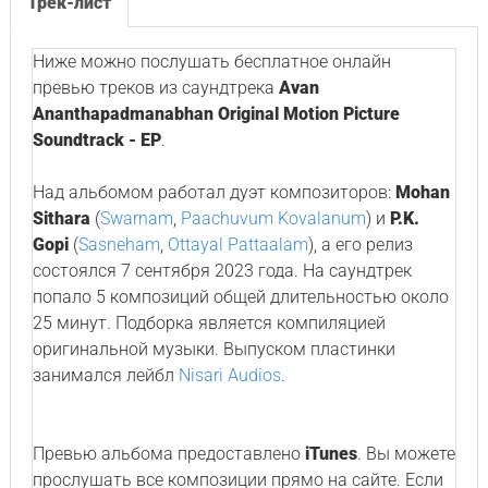
Трек-лист
Ниже можно послушать бесплатное онлайн
превью треков из саундтрека
Avan
Ananthapadmanabhan Original Motion Picture
Soundtrack - EP
.
Над альбомом работал дуэт композиторов:
Mohan
Sithara
(
Swarnam
,
Paachuvum Kovalanum
) и
P.K.
Gopi
(
Sasneham
,
Ottayal Pattaalam
), а его релиз
состоялся 7 сентября 2023 года. На саундтрек
попало 5 композиций общей длительностью около
25 минут. Подборка является компиляцией
оригинальной музыки. Выпуском пластинки
занимался лейбл
Nisari Audios
.
Превью альбома предоставлено
iTunes
. Вы можете
прослушать все композиции прямо на сайте. Если