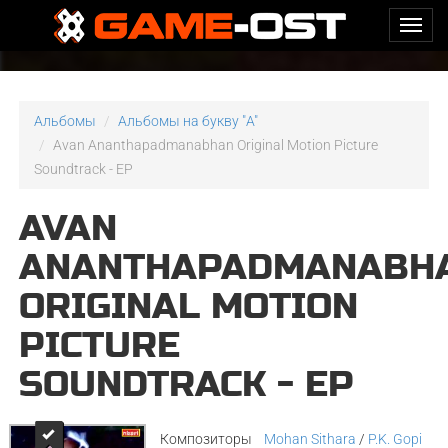
Альбомы
Альбомы на букву "A"
Avan Ananthapadmanabhan Original Motion Picture
Soundtrack - EP
AVAN
ANANTHAPADMANABH
ORIGINAL MOTION
PICTURE
SOUNDTRACK - EP
Композиторы
Mohan Sithara
/
P.K. Gopi