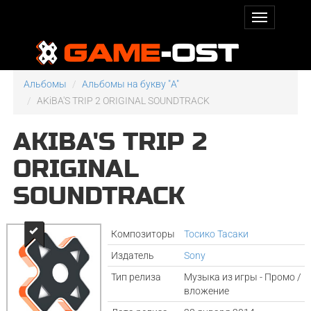
Альбомы
Альбомы на букву "A"
AKiBA'S TRIP 2 ORIGINAL SOUNDTRACK
AKIBA'S TRIP 2
ORIGINAL
SOUNDTRACK
Композиторы
Тосико Тасаки
Издатель
Sony
Тип релиза
Музыка из игры - Промо /
вложение