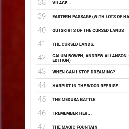
38
VILAGE...
39
EASTERN PASSAGE (WITH LOTS OF 
40
OUTSKIRTS OF THE CURSED LANDS
41
THE CURSED LANDS.
42
CALUM BOWEN, ANDREW ALLANSON -
EDITION)
43
WHEN CAN I STOP DREAMING?
44
HARPIST IN THE WOOD REPRISE
45
THE MEDUSA BATTLE
46
I REMEMBER HER...
47
THE MAGIC FOUNTAIN