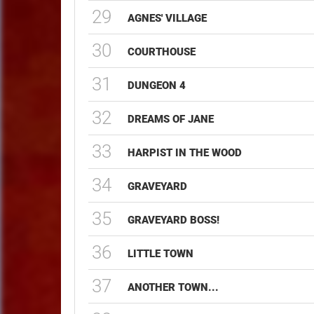
29
AGNES' VILLAGE
30
COURTHOUSE
31
DUNGEON 4
32
DREAMS OF JANE
33
HARPIST IN THE WOOD
34
GRAVEYARD
35
GRAVEYARD BOSS!
36
LITTLE TOWN
37
ANOTHER TOWN...