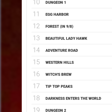
10
DUNGEON 1
11
EGG HARBOR
12
FOREST (IN 9/8)
13
BEAUTIFUL LADY HAWK
14
ADVENTURE ROAD
15
WESTERN HILLS
16
WITCH'S BREW
17
TIP TOP PEAKS
18
DARKNESS ENTERS THE WORLD
19
DUNGEON 2