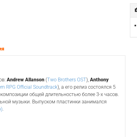
ия
ов:
Andrew Allanson
(
Two Brothers OST
),
Anthony
rn RPG Official Soundtrack
), а его релиз состоялся 5
4 композиции общей длительностью более 3-х часов.
льной музыки. Выпуском пластинки занимался
p)
.