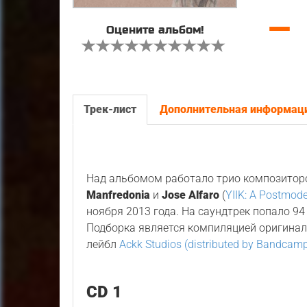
—
Оцените альбом!
Трек-лист
Дополнительная информац
Над альбомом работало трио композитор
Manfredonia
и
Jose Alfaro
(
YIIK: A Postmode
ноября 2013 года. На саундтрек попало 9
Подборка является компиляцией оригина
лейбл
Ackk Studios (distributed by Bandcam
CD 1