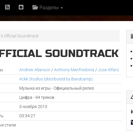
Разделы
s Official Soundtrack
FFICIAL SOUNDTRACK
ры
Andrew Allanson
/
Anthony Manfredonia
/
Jose Alfaro
Ackk Studios (distributed by Bandcamp)
Музыка из игры - Официальный релиз
Цифра - 94 треков
а
5 ноября 2013
ть
03:34:27
е стили