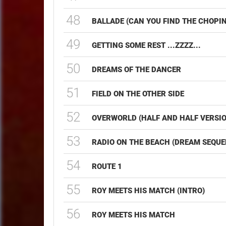
48
BALLADE (CAN YOU FIND THE CHOPIN 
49
GETTING SOME REST ...ZZZZ...
50
DREAMS OF THE DANCER
51
FIELD ON THE OTHER SIDE
52
OVERWORLD (HALF AND HALF VERSIO
53
RADIO ON THE BEACH (DREAM SEQUE
54
ROUTE 1
55
ROY MEETS HIS MATCH (INTRO)
56
ROY MEETS HIS MATCH