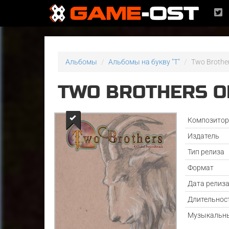
Альбомы
Альбомы на букву "T"
Two Brother
TWO BROTHERS O
Композито
Издатель
Тип релиза
Формат
Дата релиз
Длительнос
Музыкальны