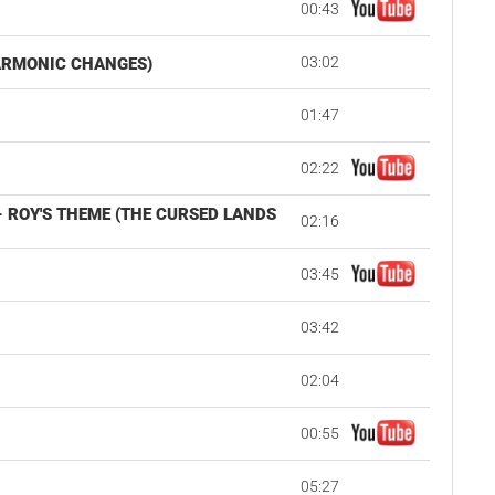
00:43
03:02
HARMONIC CHANGES)
01:47
02:22
 ROY'S THEME (THE CURSED LANDS
02:16
03:45
03:42
02:04
00:55
05:27