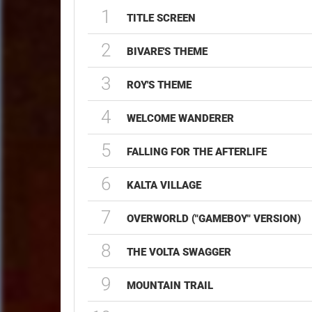
1
TITLE SCREEN
2
BIVARE'S THEME
3
ROY'S THEME
4
WELCOME WANDERER
5
FALLING FOR THE AFTERLIFE
6
KALTA VILLAGE
7
OVERWORLD ("GAMEBOY" VERSION)
8
THE VOLTA SWAGGER
9
MOUNTAIN TRAIL