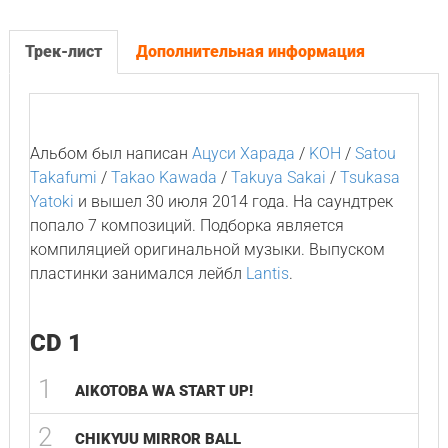
Трек-лист
Дополнительная информация
Альбом был написан
Ацуси Харада
/
KOH
/
Satou
Takafumi
/
Takao Kawada
/
Takuya Sakai
/
Tsukasa
Yatoki
и вышел 30 июля 2014 года. На саундтрек
попало 7 композиций. Подборка является
компиляцией оригинальной музыки. Выпуском
пластинки занимался лейбл
Lantis
.
CD 1
1
AIKOTOBA WA START UP!
2
CHIKYUU MIRROR BALL