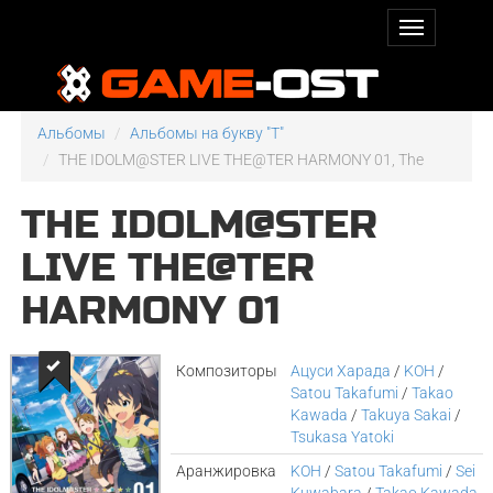
Альбомы
Альбомы на букву "T"
THE IDOLM@STER LIVE THE@TER HARMONY 01, The
THE IDOLM@STER
LIVE THE@TER
HARMONY 01
Композиторы
Ацуси Харада
/
KOH
/
Satou Takafumi
/
Takao
Kawada
/
Takuya Sakai
/
Tsukasa Yatoki
Аранжировка
KOH
/
Satou Takafumi
/
Sei