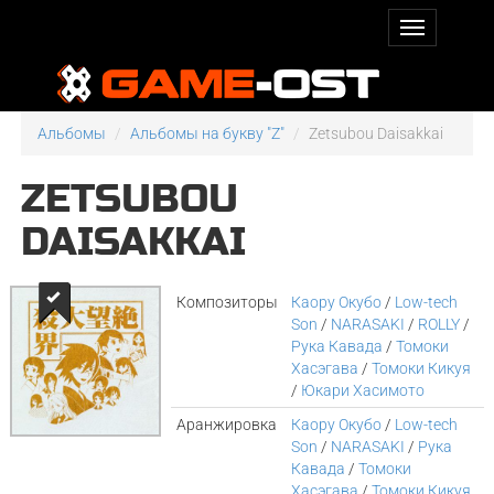
Альбомы
Альбомы на букву "Z"
Zetsubou Daisakkai
ZETSUBOU
DAISAKKAI
Композиторы
Каору Окубо
/
Low-tech
Son
/
NARASAKI
/
ROLLY
/
Рука Кавада
/
Томоки
Хасэгава
/
Томоки Кикуя
/
Юкари Хасимото
Аранжировка
Каору Окубо
/
Low-tech
Son
/
NARASAKI
/
Рука
Кавада
/
Томоки
Хасэгава
/
Томоки Кикуя