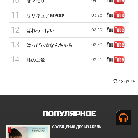
10
04:41
オマモリ
11
03:26
リリキュアGO!GO!
12
03:59
ほれっ・ぽい
13
03:50
はっぴぃ☆なんちゃら
14
02:51
豚のご飯
18.02.15
ПОПУЛЯРНОЕ
СООБЩЕНИЯ ДЛЯ ИЗАБЕЛЬ