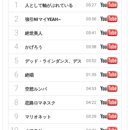
1
03:27
人として軸がぶれている
2
03:56
強引NIマイYEAH~
3
03:41
絶世美人
4
03:38
かげろう
5
03:52
デッド・ラインダンス、デス
6
01:35
絶唱
7
04:53
空想ルンバ
8
04:22
恋路ロマネスク
9
03:29
マリオネット