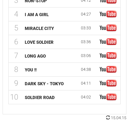
3
04:12
NON-STOP
4
04:27
I AM A GIRL
5
03:33
MIRACLE CITY
6
03:36
LOVE SOLDIER
7
03:06
LONG AGO
8
04:38
YOU !!
9
04:11
DARK SKY - TOKYO
10
04:02
SOLDIER ROAD
15.04.15