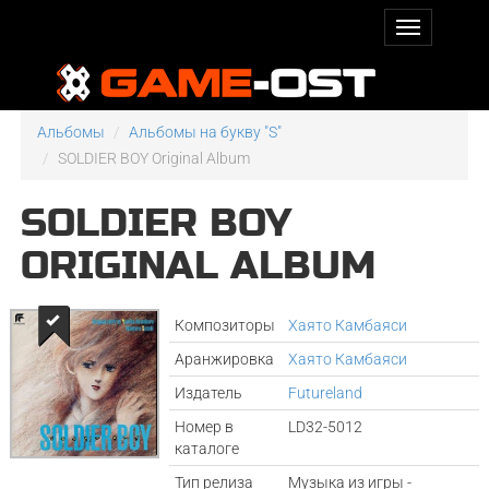
Альбомы
Альбомы на букву "S"
SOLDIER BOY Original Album
SOLDIER BOY
ORIGINAL ALBUM
Композиторы
Хаято Камбаяси
Аранжировка
Хаято Камбаяси
Издатель
Futureland
Номер в
LD32-5012
каталоге
Тип релиза
Музыка из игры -