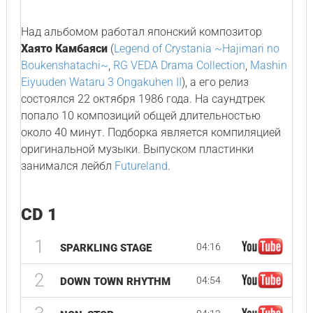
Над альбомом работал японский композитор
Хаято Камбаяси
(
Legend of Crystania ~Hajimari no
Boukenshatachi~
,
RG VEDA Drama Collection
,
Mashin
Eiyuuden Wataru 3 Ongakuhen II
), а его релиз
состоялся 22 октября 1986 года. На саундтрек
попало 10 композиций общей длительностью
около 40 минут. Подборка является компиляцией
оригинальной музыки. Выпуском пластинки
занимался лейбл
Futureland
.
CD 1
1
04:16
SPARKLING STAGE
2
04:54
DOWN TOWN RHYTHM