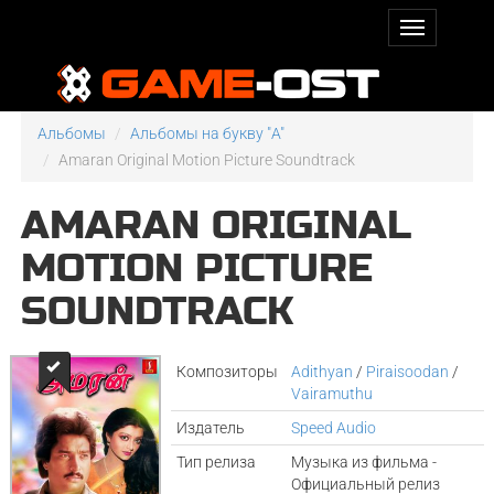
Альбомы
Альбомы на букву "A"
Amaran Original Motion Picture Soundtrack
AMARAN ORIGINAL
MOTION PICTURE
SOUNDTRACK
Композиторы
Adithyan
/
Piraisoodan
/
Vairamuthu
Издатель
Speed Audio
Тип релиза
Музыка из фильма -
Официальный релиз