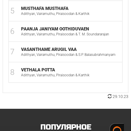
MUSTHAFA MUSTHAFA
5
Adithyan, Vairamuthu, Piraisoodan & Karthik
PAANJA JANIYAM OOTHIDUVAEN
6
Adithyan, Vairamuthu, Piraisoodan & T. M. Soundararajan
VASANTHAME ARUGIL VAA
7
Adithyan, Vairamuthu, Piraisoodan & S.P. Balasubrahmanyam
VETHALA POTTA
8
Adithyan, Vairamuthu, Piraisoodan & Karthik
29.10.23
ПОПУЛЯРНОЕ