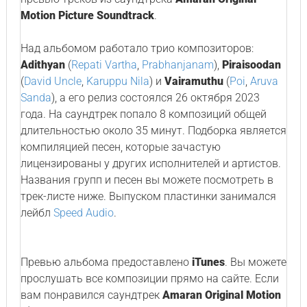
Motion Picture Soundtrack
.
Над альбомом работало трио композиторов:
Adithyan
(
Repati Vartha
,
Prabhanjanam
),
Piraisoodan
(
David Uncle
,
Karuppu Nila
) и
Vairamuthu
(
Poi
,
Aruva
Sanda
), а его релиз состоялся 26 октября 2023
года. На саундтрек попало 8 композиций общей
длительностью около 35 минут. Подборка является
компиляцией песен, которые зачастую
лицензированы у других исполнителей и артистов.
Названия групп и песен вы можете посмотреть в
трек-листе ниже. Выпуском пластинки занимался
лейбл
Speed Audio
.
Превью альбома предоставлено
iTunes
. Вы можете
прослушать все композиции прямо на сайте. Если
вам понравился саундтрек
Amaran Original Motion