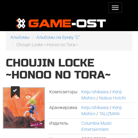
Альбомы
Альбомы на букву "C"
Choujin Locke ~Honoo no Tora~
CHOUJIN LOCKE
~HONOO NO TORA~
Композиторы
Keiju Ishikawa
/
Kenji
Mishiro
/
Nobuo Hotchi
Аранжировка
Keiju Ishikawa
/
Kenji
Mishiro
/
TALIZMAN
Издатель
Columbia Music
Entertainment