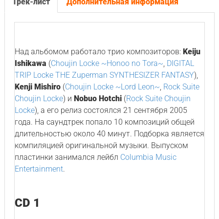
Трек-лист
Дополнительная информация
Над альбомом работало трио композиторов:
Keiju
Ishikawa
(
Choujin Locke ~Honoo no Tora~
,
DIGITAL
TRIP Locke THE Zuperman SYNTHESIZER FANTASY
),
Kenji Mishiro
(
Choujin Locke ~Lord Leon~
,
Rock Suite
Choujin Locke
) и
Nobuo Hotchi
(
Rock Suite Choujin
Locke
), а его релиз состоялся 21 сентября 2005
года. На саундтрек попало 10 композиций общей
длительностью около 40 минут. Подборка является
компиляцией оригинальной музыки. Выпуском
пластинки занимался лейбл
Columbia Music
Entertainment
.
CD 1