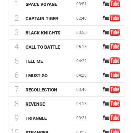
1
03:51
SPACE VOYAGE
2
02:40
CAPTAIN TIGER
3
03:55
BLACK KNIGHTS
4
05:15
CALL TO BATTLE
5
04:22
TELL ME
6
04:20
I MUST GO
7
03:46
RECOLLECTION
8
04:15
REVENGE
9
03:31
TRIANGLE
10
03:57
STRANGER