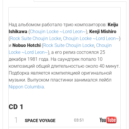
Над альбомом работало трио композиторов:
Keiju
Ishikawa
(
Choujin Locke ~Lord Leon~
),
Kenji Mishiro
(
Rock Suite Choujin Locke
,
Choujin Locke ~Lord Leon~
)
и
Nobuo Hotchi
(
Rock Suite Choujin Locke
,
Choujin
Locke ~Lord Leon~
), а его релиз состоялся 25
декабря 1981 года. На саундтрек попало 10
композиций общей длительностью около 40 минут.
Подборка является компиляцией оригинальной
музыки. Выпуском пластинки занимался лейбл
Nippon Columbia
.
CD 1
1
03:51
SPACE VOYAGE