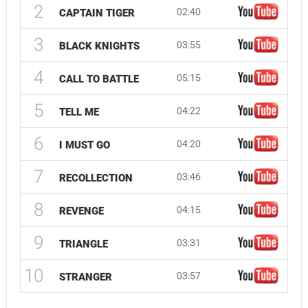
2
02:40
CAPTAIN TIGER
3
03:55
BLACK KNIGHTS
4
05:15
CALL TO BATTLE
5
04:22
TELL ME
6
04:20
I MUST GO
7
03:46
RECOLLECTION
8
04:15
REVENGE
9
03:31
TRIANGLE
10
03:57
STRANGER