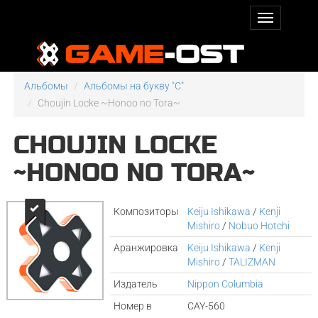
Альбомы
Альбомы на букву "C"
Choujin Locke ~Honoo no Tora~
CHOUJIN LOCKE
~HONOO NO TORA~
Композиторы
Keiju Ishikawa
/
Kenji
Mishiro
/
Nobuo Hotchi
Аранжировка
Keiju Ishikawa
/
Kenji
Mishiro
/
TALIZMAN
Издатель
Nippon Columbia
Номер в
CAY-560