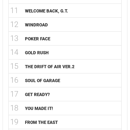
11
WELCOME BACK, G.T.
12
WINDROAD
13
POKER FACE
14
GOLD RUSH
15
THE DRIFT OF AIR VER.2
16
SOUL OF GARAGE
17
GET READY?
18
YOU MADE IT!
19
FROM THE EAST