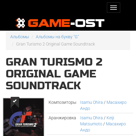
Альбомы
Альбомы на букву "G"
Gran Turismo 2 Original Game Soundtrack
GRAN TURISMO 2
ORIGINAL GAME
SOUNDTRACK
Композиторы
Isamu Ohira
/
Масахиро
Андо
Аранжировка
Isamu Ohira
/
Keiji
Matsumoto
/
Масахиро
Андо