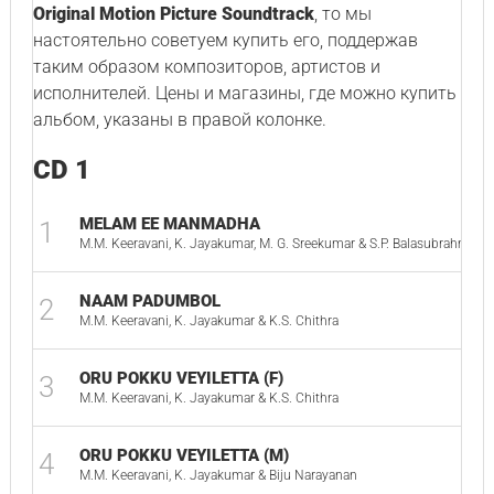
Original Motion Picture Soundtrack
, то мы
настоятельно советуем купить его, поддержав
таким образом композиторов, артистов и
исполнителей. Цены и магазины, где можно купить
альбом, указаны в правой колонке.
CD 1
MELAM EE MANMADHA
1
M.M. Keeravani, K. Jayakumar, M. G. Sreekumar & S.P. Balasubrahman
NAAM PADUMBOL
2
M.M. Keeravani, K. Jayakumar & K.S. Chithra
ORU POKKU VEYILETTA (F)
3
M.M. Keeravani, K. Jayakumar & K.S. Chithra
ORU POKKU VEYILETTA (M)
4
M.M. Keeravani, K. Jayakumar & Biju Narayanan