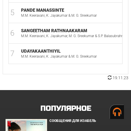
PANDE MANASSINTE
5
M.M. Keeravani, K. Jayakumar & M. G. Sreekumar
SANGEETHAM RATHNAAKARAM
6
M.M. Keeravani, K. Jayakumar, M. G. Sreekumar & S.P. Balasubrahman
UDAYAKAANTHIYIL
7
M.M. Keeravani, K. Jayakumar & M. G. Sreekumar
19.11.23
ПОПУЛЯРНОЕ
СООБЩЕНИЯ ДЛЯ ИЗАБЕЛЬ