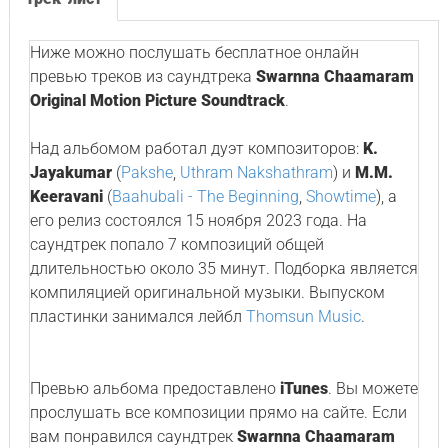
Ниже можно послушать бесплатное онлайн
превью треков из саундтрека
Swarnna Chaamaram
Original Motion Picture Soundtrack
.
Над альбомом работал дуэт композиторов:
K.
Jayakumar
(
Pakshe
,
Uthram Nakshathram
) и
M.M.
Keeravani
(
Baahubali - The Beginning
,
Showtime
), а
его релиз состоялся 15 ноября 2023 года. На
саундтрек попало 7 композиций общей
длительностью около 35 минут. Подборка является
компиляцией оригинальной музыки. Выпуском
пластинки занимался лейбл
Thomsun Music
.
Превью альбома предоставлено
iTunes
. Вы можете
прослушать все композиции прямо на сайте. Если
вам понравился саундтрек
Swarnna Chaamaram