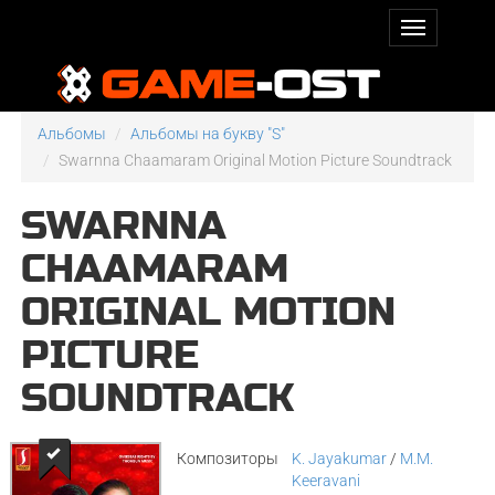
Альбомы
Альбомы на букву "S"
Swarnna Chaamaram Original Motion Picture Soundtrack
SWARNNA
CHAAMARAM
ORIGINAL MOTION
PICTURE
SOUNDTRACK
Композиторы
K. Jayakumar
/
M.M.
Keeravani