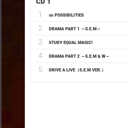
CD 1
1
∞ POSSIBILITIES
2
DRAMA PART 1 ～S.E.M～
3
STUDY EQUAL MAGIC!
4
DRAMA PART 2 ～S.E.M & W～
5
DRIVE A LIVE（S.E.M VER.）