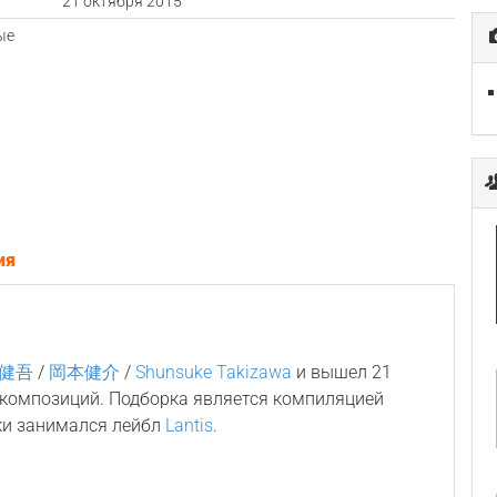
а
21 октября 2015
ые
ия
健吾
/
岡本健介
/
Shunsuke Takizawa
и вышел 21
5 композиций. Подборка является компиляцией
ки занимался лейбл
Lantis
.