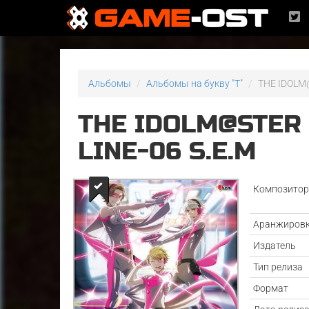
Альбомы
Альбомы на букву "T"
THE IDOLM@
THE IDOLM@STER
LINE-06 S.E.M
Композито
Аранжиров
Издатель
Тип релиза
Формат