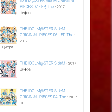
IDOLM@STER SideM ORIGINAL
PIECES 07 - EP, The
•
2017
Цифра
THE IDOLM@STER SideM
ORIGIN@L PIECES 06 - EP, The
•
2017
Цифра
THE IDOLM@STER SideM
•
2017
Цифра
THE IDOLM@STER SideM
ORIGIN@L PIECES 04, The
•
2017
CD