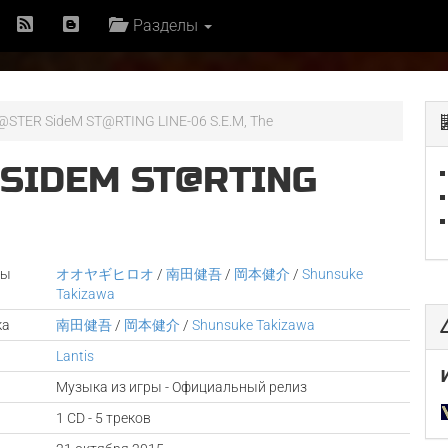
Разделы
STER SideM ST@RTING LINE-06 S.E.M, The
 SIDEM ST@RTING
ры
オオヤギヒロオ
/
南田健吾
/
岡本健介
/
Shunsuke
Takizawa
ка
南田健吾
/
岡本健介
/
Shunsuke Takizawa
Lantis
Музыка из игры - Официальный релиз
1 CD - 5 треков