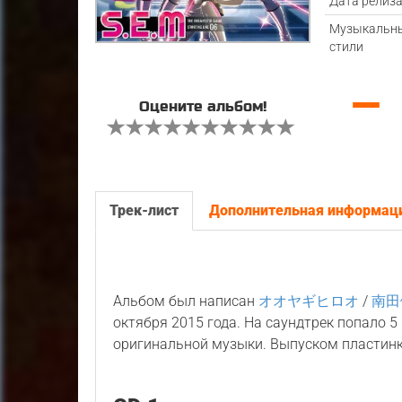
Дата релиз
Музыкальн
стили
—
Оцените альбом!
Трек-лист
Дополнительная информац
Альбом был написан
オオヤギヒロオ
/
南田
октября 2015 года. На саундтрек попало 
оригинальной музыки. Выпуском пластин