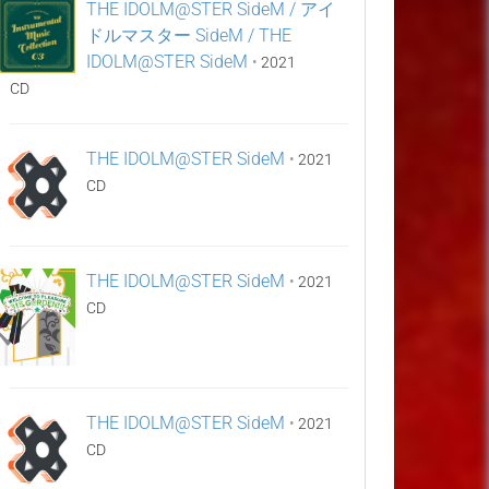
THE IDOLM@STER SideM / アイ
ドルマスター SideM / THE
IDOLM@STER SideM
•
2021
CD
THE IDOLM@STER SideM
•
2021
CD
THE IDOLM@STER SideM
•
2021
CD
THE IDOLM@STER SideM
•
2021
CD