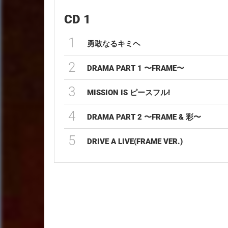
CD 1
1
勇敢なるキミヘ
2
DRAMA PART 1 〜FRAME〜
3
MISSION IS ピースフル!
4
DRAMA PART 2 〜FRAME & 彩〜
5
DRIVE A LIVE(FRAME VER.)