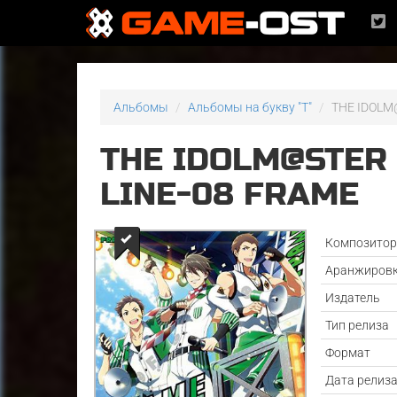
Альбомы
Альбомы на букву "T"
THE IDOLM
THE IDOLM@STER
LINE-08 FRAME
Композито
Аранжиров
Издатель
Тип релиза
Формат
Дата релиз