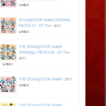
Цифра
IDOLM@STER SideM ORIGINAL
PIECES 07 - EP, The
•
2017
Цифра
THE IDOLM@STER SideM
ORIGIN@L PIECES 06 - EP, The
•
2017
Цифра
THE IDOLM@STER SideM
•
2017
Цифра
THE IDOLM@STER SideM