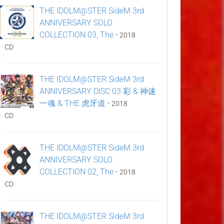
THE IDOLM@STER SideM 3rd
ANNIVERSARY SOLO
COLLECTION 03, The
•
2018
CD
THE IDOLM@STER SideM 3rd
ANNIVERSARY DISC 03 彩 & 神速
一魂 & THE 虎牙道
•
2018
CD
THE IDOLM@STER SideM 3rd
ANNIVERSARY SOLO
COLLECTION 02, The
•
2018
CD
THE IDOLM@STER SideM 3rd