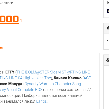
е стили
.000
1
ия
ов:
EFFY
(
THE IDOLM@STER SideM ST@RTING LINE-
NG LINE-04 High×Joker, The
),
Канако Какино
(
ACE
кэси Масуда
(
Dynasty Warriors Character Song
sary Vocal Complete BOX
), а его релиз состоялся 27
 композиций. Подборка является компиляцией
ки занимался лейбл
Lantis
.