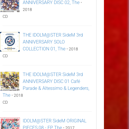
ANNIVERSARY DISC 02, The
•
2018
CD
THE IDOLM@STER SideM 3rd
ANNIVERSARY SOLO
COLLECTION 01, The
•
2018
CD
THE IDOLM@STER SideM 3rd
ANNIVERSARY DISC 01 Café
Parade & Altessimo & Legenders,
The
•
2018
CD
IDOLM@STER SideM ORIGINAL
PIECES 08 - EP, The
•
2017