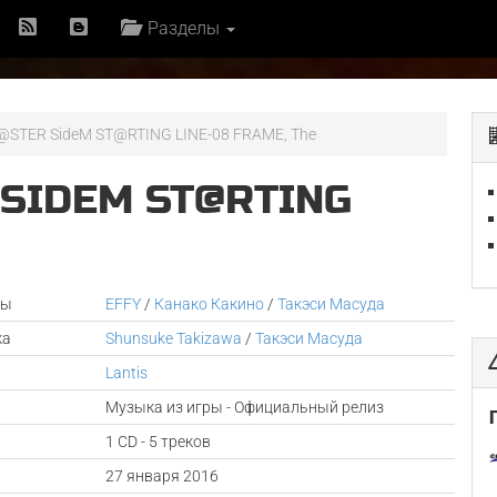
Разделы
@STER SideM ST@RTING LINE-08 FRAME, The
 SIDEM ST@RTING
ры
EFFY
/
Канако Какино
/
Такэси Масуда
ка
Shunsuke Takizawa
/
Такэси Масуда
Lantis
Музыка из игры - Официальный релиз
1 CD - 5 треков
а
27 января 2016