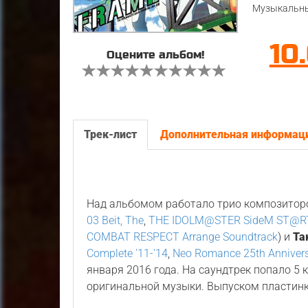
Музыкальны
10
Оцените альбом!
Трек-лист
Дополнительная информац
Над альбомом работало трио композитор
03 Beit, The
,
THE IDOLM@STER SideM ST@RTI
COMBAT RESPECT Arrange Soundtrack
) и
Та
Complete '11-'14
,
Neo Romance 25th Anniver
января 2016 года. На саундтрек попало 5
оригинальной музыки. Выпуском пластин