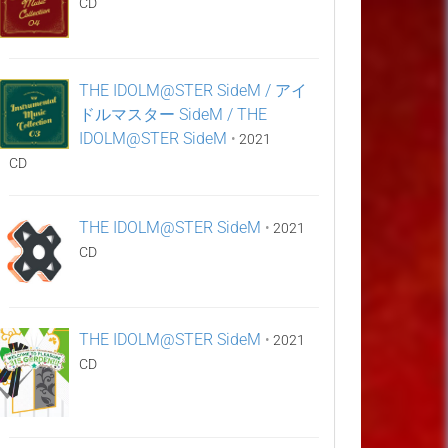
CD
THE IDOLM@STER SideM / アイ
ドルマスター SideM / THE
IDOLM@STER SideM
•
2021
CD
THE IDOLM@STER SideM
•
2021
CD
THE IDOLM@STER SideM
•
2021
CD