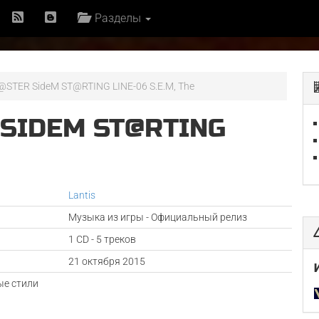
Разделы
STER SideM ST@RTING LINE-06 S.E.M, The
 SIDEM ST@RTING
Lantis
Музыка из игры - Официальный релиз
1 CD - 5 треков
а
21 октября 2015
е стили