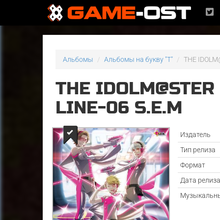
Альбомы
Альбомы на букву "T"
THE IDOLM@
THE IDOLM@STER
LINE-06 S.E.M
Издатель
Тип релиза
Формат
Дата релиз
Музыкальны