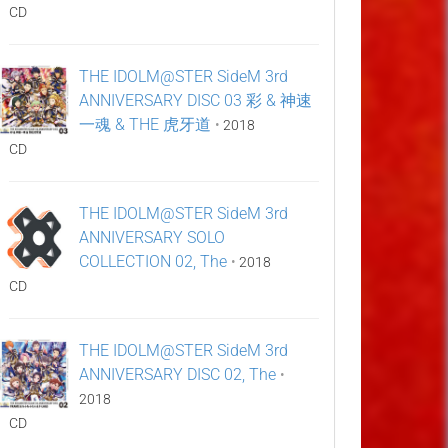
CD
THE IDOLM@STER SideM 3rd
ANNIVERSARY DISC 03 彩 & 神速
一魂 & THE 虎牙道
•
2018
CD
THE IDOLM@STER SideM 3rd
ANNIVERSARY SOLO
COLLECTION 02, The
•
2018
CD
THE IDOLM@STER SideM 3rd
ANNIVERSARY DISC 02, The
•
2018
CD