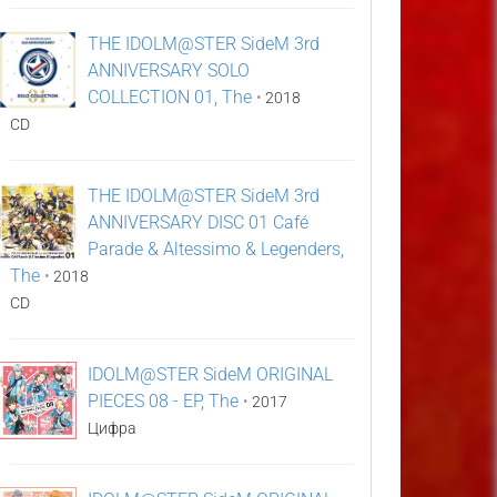
THE IDOLM@STER SideM 3rd
ANNIVERSARY SOLO
COLLECTION 01, The
•
2018
CD
THE IDOLM@STER SideM 3rd
ANNIVERSARY DISC 01 Café
Parade & Altessimo & Legenders,
The
•
2018
CD
IDOLM@STER SideM ORIGINAL
PIECES 08 - EP, The
•
2017
Цифра