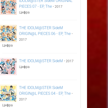
IDOLM@STER SideM ORIGINAL
PIECES 07 - EP, The
•
2017
Цифра
THE IDOLM@STER SideM
ORIGIN@L PIECES 06 - EP, The
•
2017
Цифра
THE IDOLM@STER SideM
•
2017
Цифра
THE IDOLM@STER SideM
ORIGIN@L PIECES 04 - EP, The
•
2017
Цифра