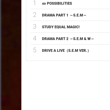
1
∞ POSSIBILITIES
2
DRAMA PART 1 ～S.E.M～
3
STUDY EQUAL MAGIC!
4
DRAMA PART 2 ～S.E.M & W～
5
DRIVE A LIVE（S.E.M VER.）