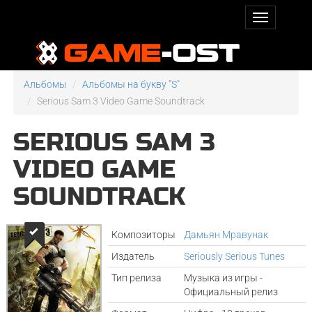
Альбомы
Альбомы на букву "S"
Serious Sam 3 Video Game Soundtrack
SERIOUS SAM 3
VIDEO GAME
SOUNDTRACK
Композиторы
Дамьян Мравунак
Издатель
Seriously Serious Tunes
Тип релиза
Музыка из игры -
Официальный релиз