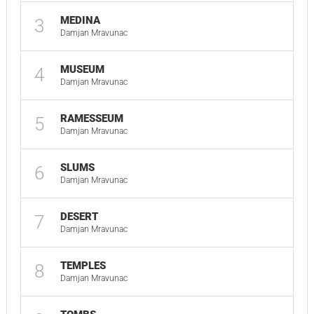
MEDINA
3
0
Damjan Mravunac
MUSEUM
4
1
Damjan Mravunac
RAMESSEUM
5
0
Damjan Mravunac
SLUMS
6
0
Damjan Mravunac
DESERT
7
0
Damjan Mravunac
TEMPLES
8
0
Damjan Mravunac