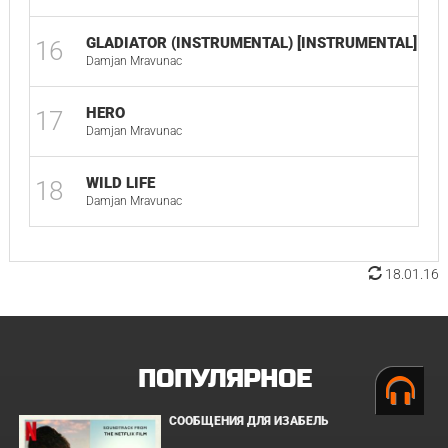
GLADIATOR (INSTRUMENTAL) [INSTRUMENTAL]
16
0
Damjan Mravunac
HERO
17
0
Damjan Mravunac
WILD LIFE
18
0
Damjan Mravunac
18.01.16
ПОПУЛЯРНОЕ
СООБЩЕНИЯ ДЛЯ ИЗАБЕЛЬ