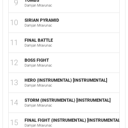
TOMBS
9
0
Damjan Mravunac
SIRIAN PYRAMID
10
0
Damjan Mravunac
FINAL BATTLE
11
0
Damjan Mravunac
BOSS FIGHT
12
0
Damjan Mravunac
HERO (INSTRUMENTAL) [INSTRUMENTAL]
13
0
Damjan Mravunac
STORM (INSTRUMENTAL) [INSTRUMENTAL]
14
0
Damjan Mravunac
FINAL FIGHT (INSTRUMENTAL) [INSTRUMENTAL]
15
0
Damjan Mravunac