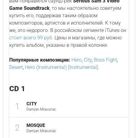
вам понравился саундтрек
Serious Sam 3 Video
Game Soundtrack
, то мы настоятельно советуем
купить его, поддержав таким образом
композиторов, артистов и исполнителей. К тому
же, это недорого. В российском сегменте iTunes он
стоит всего 99 руб.
Цены и магазины, где можно
купить альбом, указаны в правой колонке.
Популярные композиции:
Hero
,
City
,
Boss Fight
,
Desert
,
Hero (Instrumental) [Instrumental]
.
CD 1
CITY
1
0
Damjan Mravunac
MOSQUE
2
0
Damjan Mravunac