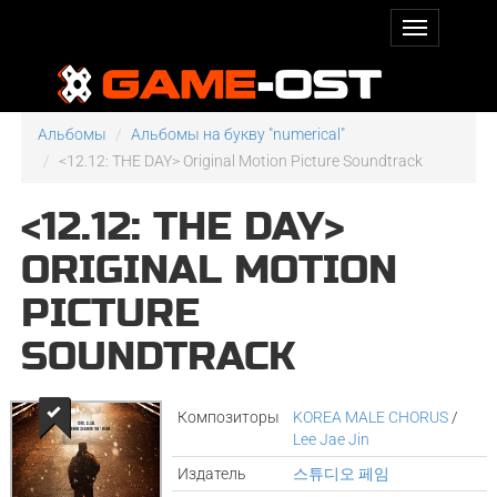
Альбомы
Альбомы на букву "numerical"
<12.12: THE DAY> Original Motion Picture Soundtrack
<12.12: THE DAY>
ORIGINAL MOTION
PICTURE
SOUNDTRACK
Композиторы
KOREA MALE CHORUS
/
Lee Jae Jin
Издатель
스튜디오 페임