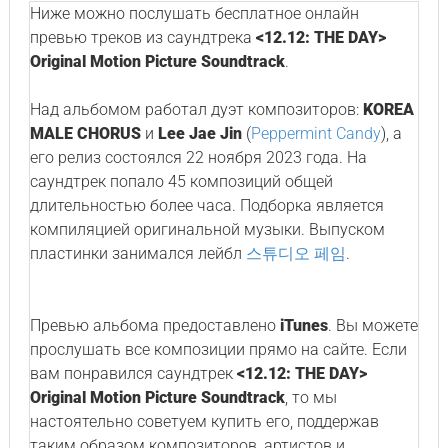
Ниже можно послушать бесплатное онлайн
превью треков из саундтрека
<12.12: THE DAY>
Original Motion Picture Soundtrack
.
Над альбомом работал дуэт композиторов:
KOREA
MALE CHORUS
и
Lee Jae Jin
(
Peppermint Candy
), а
его релиз состоялся 22 ноября 2023 года. На
саундтрек попало 45 композиций общей
длительностью более часа. Подборка является
компиляцией оригинальной музыки. Выпуском
пластинки занимался лейбл
스튜디오 페임
.
Превью альбома предоставлено
iTunes
. Вы можете
прослушать все композиции прямо на сайте. Если
вам понравился саундтрек
<12.12: THE DAY>
Original Motion Picture Soundtrack
, то мы
настоятельно советуем купить его, поддержав
таким образом композиторов, артистов и