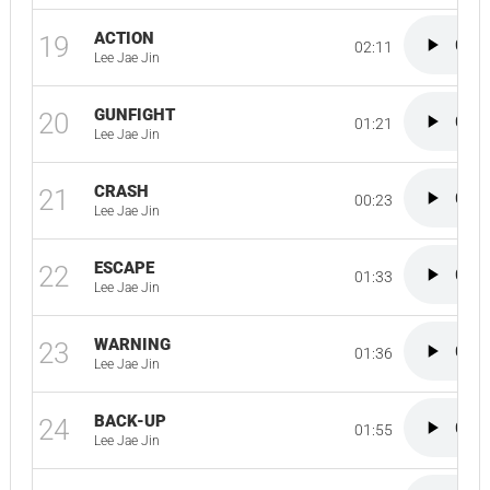
ACTION
19
02:11
Lee Jae Jin
GUNFIGHT
20
01:21
Lee Jae Jin
CRASH
21
00:23
Lee Jae Jin
ESCAPE
22
01:33
Lee Jae Jin
WARNING
23
01:36
Lee Jae Jin
BACK-UP
24
01:55
Lee Jae Jin