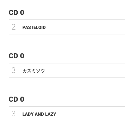
CD 0
2
PASTELOID
CD 0
3
カスミソウ
CD 0
3
LADY AND LAZY