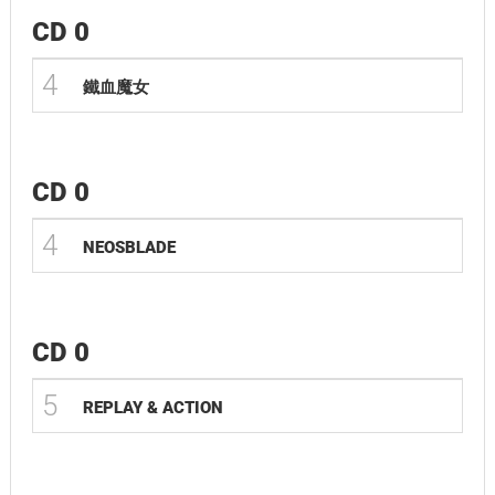
CD 0
4
鐵血魔女
CD 0
4
NEOSBLADE
CD 0
5
REPLAY & ACTION