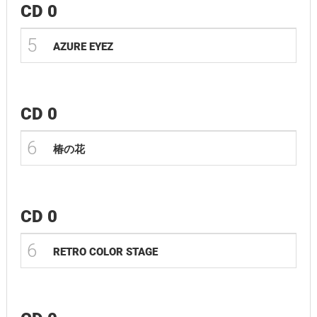
CD 0
5
AZURE EYEZ
CD 0
6
椿の花
CD 0
6
RETRO COLOR STAGE