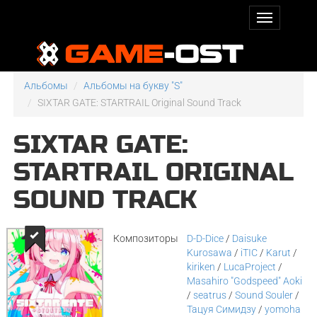
Альбомы
Альбомы на букву "S"
SIXTAR GATE: STARTRAIL Original Sound Track
SIXTAR GATE:
STARTRAIL ORIGINAL
SOUND TRACK
Композиторы
D-D-Dice
/
Daisuke
Kurosawa
/
iTIC
/
Karut
/
kiriken
/
LucaProject
/
Masahiro "Godspeed" Aoki
/
seatrus
/
Sound Souler
/
Тацуя Симидзу
/
yomoha