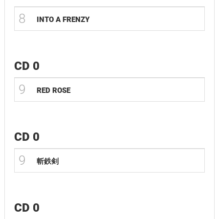
8
INTO A FRENZY
CD 0
9
RED ROSE
CD 0
9
斬鉄剣
CD 0