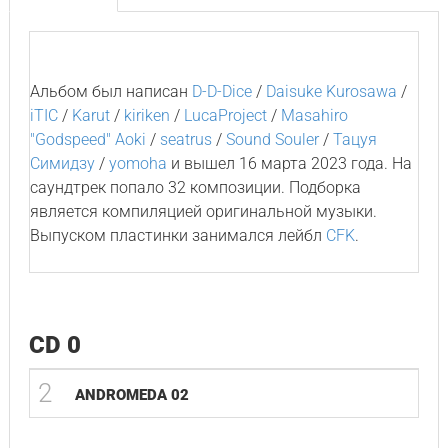
Альбом был написан
D-D-Dice
/
Daisuke Kurosawa
/
iTIC
/
Karut
/
kiriken
/
LucaProject
/
Masahiro
"Godspeed" Aoki
/
seatrus
/
Sound Souler
/
Тацуя
Симидзу
/
yomoha
и вышел 16 марта 2023 года. На
саундтрек попало 32 композиции. Подборка
является компиляцией оригинальной музыки.
Выпуском пластинки занимался лейбл
CFK
.
CD 0
2
ANDROMEDA 02